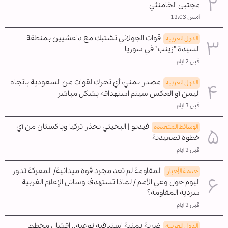
مجتبى الخامنئي
أمس 12:03
قوات الجولاني تشتبك مع داعشيين بمنطقة
الدول العربیه
السيدة "زينب" في سوريا
قبل 2 ايام
مصدر يمني: أي تحرك لقوات من السعودية باتجاه
الدول العربیه
اليمن أو العكس سيتم استهدافه بشكل مباشر
قبل 3 ايام
فيديو | البخيتي يحذر تركيا وباكستان من أي
الوسائط المتعدده
خطوة تصعيدية
قبل 2 ايام
المقاومة لم تعد مجرد قوة ميدانية/ المعركة تدور
خدمة الأخبار
اليوم حول وعي الأمم / لماذا تستهدف وسائل الإعلام الغربية
سردية المقاومة؟
قبل 2 ايام
ضربة يمنية استباقية نوعية.. إفشال مخطط
الدول العربیه