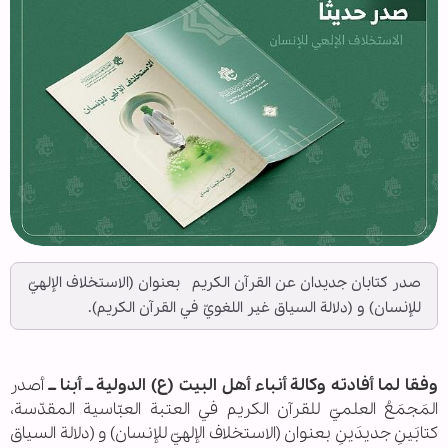
صدر كتابان جديدان عن القرآن الكريم بعنوان (الاستخلاف الإلهيّ
للإنسان) و (دلالة السياق غير اللغويّ في القرآن الكريم).
وفقا لما أفادته وكالة أنباء أهل البيت (ع) الدولية ــ أبنا ــ
أصدر
المَجمَعُ العلميّ للقرآن الكريم في العتبة العبّاسية المقدّسة،
كتابَينِ جديدَينِ بعنوان (الاستخلاف الإلهيّ للإنسان) و (دلالة السياق