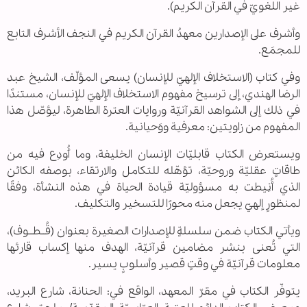
غير اللغويّ في القرآن الكريم).
وأشرف على الإصدارين معهدُ القرآن الكريم في النجف الأشرف التابع
للمجمَع.
وفي كتاب (الاستخلاف الإلهيّ للإنسان) يسعى المؤلّف، الشيخ عبد
الرضا الهندي، إلى ترسيخ مفهوم الاستخلاف الإلهيّ للإنسان، مستندًا
في ذلك إلى الشواهد القرآنيّة وروايات العترة الطاهرة، ليؤصّل هذا
المفهوم من زاويتين: معرفية ووَحيانية.
ويستعرض الكتاب قابليّات الإنسان الخليفة، وما أُودِع فيه من
طاقاتٍ عقليّة وروحيّة، تؤهّله للتكامل والارتقاء، بوصفه الكائن
الذي أُنِيطت به مسؤوليّة قيادة الحياة في هذه النشأة، وفقًا
لمنظورٍ إلهيّ يجعل منه محورًا للتسخير والتكليف.
ويأتي الكتاب ضمن سلسلةٍ للإصدارات الصغيرة بعنوان (قُــطــوف)،
التي تُعنى بنشر مضامين قرآنيّة، الهدف منها إكساب قارئها
معلومات قرآنيّة في وقتٍ قصير وأسلوبٍ يسير.
يتوفّر الكتاب في مقرّ المعهد، الواقع في: الحنانة، شارع البريد،