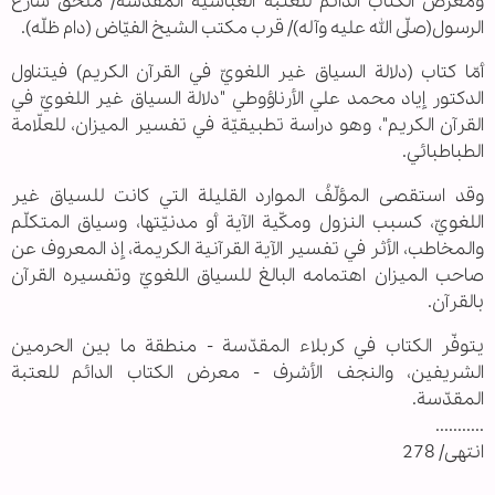
ومعرض الكتاب الدائم للعتبة العبّاسيّة المقدّسة/ ملحق شارع
الرسول(صلّى الله عليه وآله)/ قرب مكتب الشيخ الفيّاض (دام ظلّه).
أمّا كتاب (دلالة السياق غير اللغويّ في القرآن الكريم) فيتناول
الدكتور إياد محمد علي الأرناؤوطي "دلالة السياق غير اللغويّ في
القرآن الكريم"، وهو دراسة تطبيقيّة في تفسير الميزان، للعلّامة
الطباطبائي.
وقد استقصى المؤلّفُ الموارد القليلة التي كانت للسياق غير
اللغويّ، كسبب النزول ومكّية الآية أو مدنيّتها، وسياق المتكلّم
والمخاطب، الأثر في تفسير الآية القرآنية الكريمة، إذ المعروف عن
صاحب الميزان اهتمامه البالغ للسياق اللغويّ وتفسيره القرآن
بالقرآن.
يتوفّر الكتاب في كربلاء المقدّسة - منطقة ما بين الحرمين
الشريفين، والنجف الأشرف - معرض الكتاب الدائم للعتبة
المقدّسة.
...........
انتهى/ 278