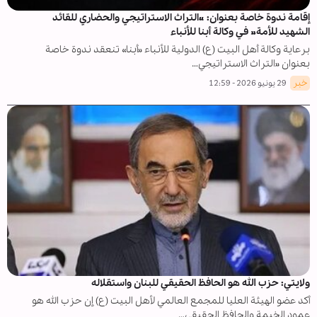
إقامة ندوة خاصة بعنوان: «التراث الاستراتيجي والحضاري للقائد
الشهيد للأمة» في وكالة أبنا للأنباء
برعاية وكالة أهل البيت (ع) الدولية للأنباء «أبنا» تنعقد ندوة خاصة
بعنوان «التراث الاستراتيجي…
خبر
29 يونيو 2026 - 12:59
ولايتي: حزب الله هو الحافظ الحقيقي للبنان واستقلاله
أكد عضو الهيئة العليا للمجمع العالمي لأهل البيت (ع) إن حزب الله هو
عمود الخيمة والحافظ الحقيقي…