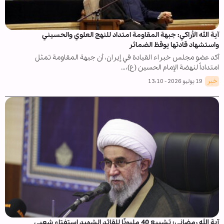
آية الله الأراكي: جبهة المقاومة امتداد للنهج العلوي والحسيني
واستشهاد قادتها يوقظ الضمائر
أكد عضو مجلس خبراء القيادة في إيران، أن جبهة المقاومة تمثل
امتداداً لنهضة الإمام الحسين (ع)،…
خبر
19 يوليو 2026 - 13:10
آية الله رمضاني: تشييع 40 مليونًا للقائد الشهيد استفتاء شعبي