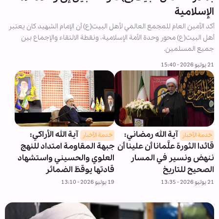
الإسلامية
أكد الأمين العام للمجمع العالمي لأهل البيت(ع) أن الإمام الشهيد كان يعتبر
أهل البيت(ع) محور وحدة الأمة الإسلامية، ونقطة الالتقاء والإجماع بين
جميع المسلمين.
21 يوليو 2026 - 15:40
آية الله رمضاني:
آية الله الأراكي:
خدمة الأخبار
خدمة الأخبار
قائدا الثورة علَّمانا أن علينا أن
جبهة المقاومة امتداد للنهج
ننهض ونسير في المسار
العلوي والحسيني واستشهاد
الصحيح للتاريخ
قادتها يوقظ الضمائر
21 يوليو 2026 - 13:35
19 يوليو 2026 - 13:10