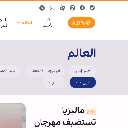
کل
الد
العالم
الأخبار
العر
العالم
أخبار إيران
أذربيجان والقفقاز
أسیا الوس
شرق أسيا
استراليا
ماليزيا
العالم
تستضيف مهرجان