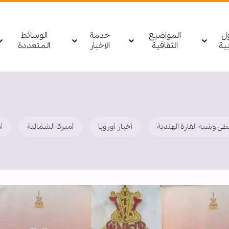
ول
المواضيع
خدمة
الوسائط
بیة
الثقافية
الاخبار
المتعددة
طی وشبه القارة الهندية
أخبار أوروبا
أمیركا الشمالية
أ