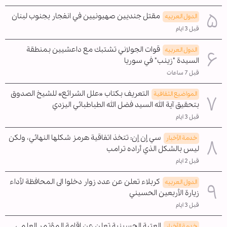
مقتل جنديين صهيونيين في انفجار بجنوب لبنان
الدول العربیه
قبل 3 ايام
قوات الجولاني تشتبك مع داعشيين بمنطقة
الدول العربیه
السيدة "زينب" في سوريا
قبل 7 ساعات
التعريف بكتاب «علل الشرائع» للشيخ الصدوق
المواضیع الثقافية
بتحقيق آية الله السيد فضل الله الطباطبائي اليزدي
قبل 3 ايام
سي إن إن: تتخذ اتفاقية هرمز شكلها النهائي، ولكن
خدمة الأخبار
ليس بالشكل الذي أراده ترامب
قبل 2 ايام
كربلاء تعلن عن عدد زوار دخلوا الى المحافظة لأداء
الدول العربیه
زيارة الأربعين الحسيني
قبل 3 ايام
العتبة الحسينية تعلن عن إقامة المؤتمر العلمي
خدمة الأخبار