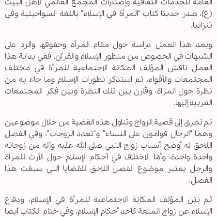
العامة للخدمات الثقافية وإصدارات المجمع العالمي لأهل البيت
(ع)، صدر حديثا كتاب "المرأة في الإسلام" باللغة السواحيلية وفي
تنزانيا.
ويعد هذا العمل دراسة حول مقام المرأة وحقوقها والرد على
الشبهات في الخصوص من منظور الإسلام والقرآن، ففي بداية هذا
العمل ناقش المؤلف المكانة الاجتماعية للمرأة في مختلف
المجتمعات والأقوام، ثم استذكر تطورات الإسلام وما جاء به من
نظرة حول المرأة، وقارن بين تلك النظرة وبين فكر المجتمعات
الغربية إليها.
ثم تطرق إلى قضية الزواج وتناول هذه القضية من خلال موضوعين
وهما "الرجال قوامون على النساء" و"تعدد الزوجات"، وفي الفصل
اللاحق له أوضح أسباب زواج النبي صلى الله عليه وآله من زوجاته
واحدة واحدة، وأمّا الاختلاف في أحكام الإسلام حول الأرث للمرأة
والرجل يعتبر موضوع الفصل اللاحق للقضايا التي سبقت هذا
الفصل.
ثم بيّن المؤلف المكانة الاجتماعية للمرأة في الإسلام، ودفاع
الإسلام عن زواج المتعة كأحد أحكام الإسلام، وفي ختام الكتاب أيضا