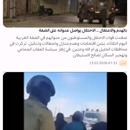
بالهدم والاعتقال .. الاحتلال يواصل عدوانه على الضفة
صعّدت قوات الاحتلال والمستوطنون من عدوانهم في الضفة الغربية
اليوم الثلاثاء، بشن اقتحامات وهدم منازل واعتقالات وتنكيل، تركزت في
محافظات الخليل ورام الله وجنين، في إطار سياسة العقاب الجماعي
وتهجير السكان لصالح الاستيطان.
خبر
2026-07-21 13:55