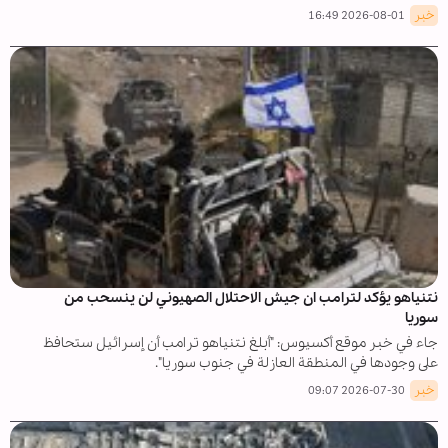
خبر
2026-08-01 16:49
نتنياهو يؤكد لترامب ان جيش الاحتلال الصهيوني لن ينسحب من
سوريا
جاء في خبر موقع أكسيوس: "أبلغ نتنياهو ترامب أن إسرائيل ستحافظ
على وجودها في المنطقة العازلة في جنوب سوريا".
خبر
2026-07-30 09:07