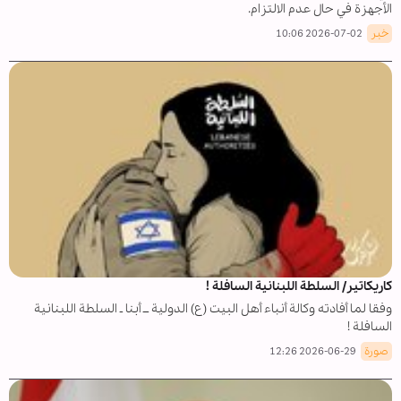
الأجهزة في حال عدم الالتزام.
خبر
2026-07-02 10:06
كاريكاتير/ السلطة اللبنانية السافلة !
وفقا لما أفادته وكالة أنباء أهل البيت (ع) الدولية ــ أبنا ـ السلطة اللبنانية
السافلة !
صورة
2026-06-29 12:26