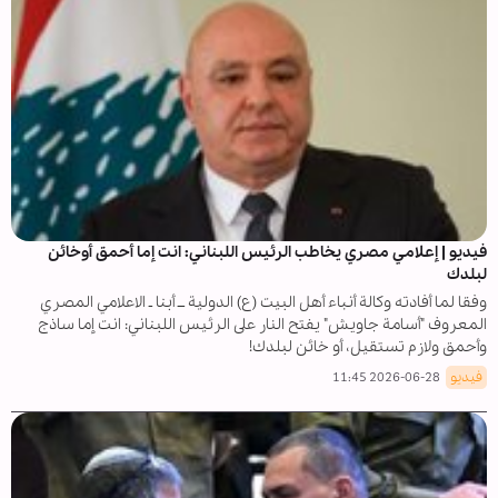
فيديو | إعلامي مصري يخاطب الرئيس اللبناني: انت إما أحمق أوخائن
لبلدك
وفقا لما أفادته وكالة أنباء أهل البيت (ع) الدولية ــ أبنا ـ الاعلامي المصري
المعروف "أسامة جاويش" يفتح النار على الرئيس اللبناني: انت إما ساذج
وأحمق ولازم تستقيل، أو خائن لبلدك!
فيديو
2026-06-28 11:45