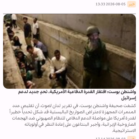
خبر
2026-08-05 13:33
واشنطن بوست: افتقار القدرة الدفاعية الأمريكية، تحدٍ جديد لدعم
إسرائيل
كشفت صحيفة واشنطن بوست، في تقرير لدان لاموث، أن تقليص عدد
المدمرات المجهزة لاعتراض الصواريخ الباليستية قد شكل تحدياً خطيراً
لقدرة أمريكا على مواصلة الدعم الدفاعي للنظام الصهيوني ضد الهجمات
الصاروخية الإيرانية، وأجبر البنتاغون على إعادة النظر في أولوياته
الاستراتيجية.