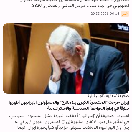
الصهيوني على البلاد منذ 2 مارس الماضي ارتفعت إلى 3826.
خبر
2026-06-16 20:33
صحيفة "معاريف" الإسرائيلية:
إيران خرجت "المنتصرة الكبرى بلا منازع" والمسؤولون الإيرانيون أظهروا
تفوّقاً في إدارة المواجهة السياسية والاستراتيجية
اعتبرت الصحيفة أنّ "إسرائيل" أخفقت، نتيجة فشل المستوى السياسي،
في التأثير على بنود الاتفاق، مشيرة إلى أنّ المشروع النووي الإيراني لم
يُلغَ، وأنّ اليورانيوم المخصّب سيبقى جزئياً أو كلياً بحوزة إيران، فيما