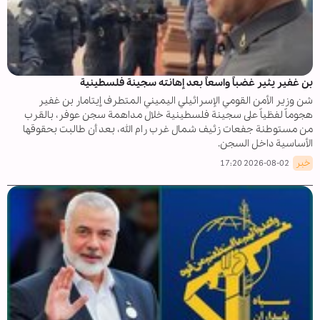
بن غفير یثیر غضباً واسعاً بعد إهانته سجينة فلسطينية
شن وزير الأمن القومي الإسرائيلي اليميني المتطرف إيتامار بن غفير
هجوماً لفظياً على سجينة فلسطينية خلال مداهمة سجن عوفر، بالقرب
من مستوطنة جفعات زئيف شمال غرب رام الله، بعد أن طالبت بحقوقها
الأساسية داخل السجن.
خبر
2026-08-02 17:20