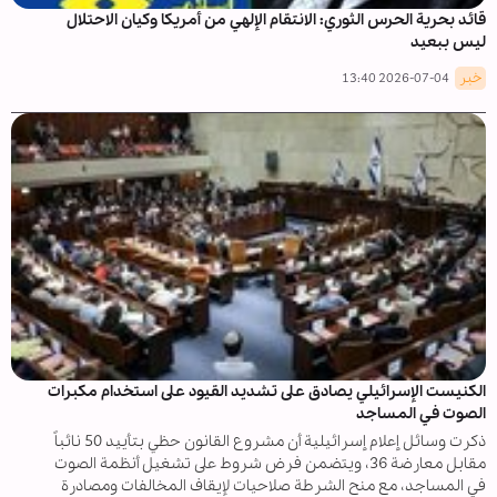
قائد بحرية الحرس الثوري: الانتقام الإلهي من أمريكا وكيان الاحتلال
ليس ببعيد
خبر
2026-07-04 13:40
الكنيست الإسرائيلي يصادق على تشديد القيود على استخدام مكبرات
الصوت في المساجد
ذكرت وسائل إعلام إسرائيلية أن مشروع القانون حظي بتأييد 50 نائباً
مقابل معارضة 36، ويتضمن فرض شروط على تشغيل أنظمة الصوت
في المساجد، مع منح الشرطة صلاحيات لإيقاف المخالفات ومصادرة