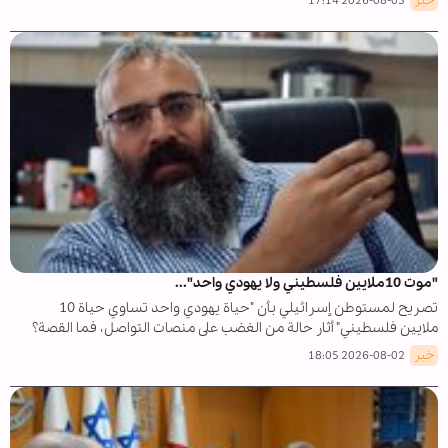
خبر
2026-08-03 17:14
"موت 10ملايين فلسطيني ولا يهودي واحد"...
تصريح لمستوطن إسرائيلي بأن "حياة يهودي واحد تساوي حياة 10
ملايين فلسطيني" أثار حالة من الغضب على منصات التواصل، فما القصة؟
خبر
2026-08-02 18:05