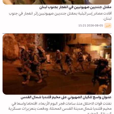
مقتل جنديين صهيونيين في انفجار بجنوب لبنان
أفادت مصادر إسرائيلية بمقتل جنديين صهيونيين إثر انفجار في جنوب
لبنان.
خبر
2026-08-05 15:21
عدوان واسع للكيان الصهيوني على مخيم قلنديا شمال القدس
نفذت قوات الاحتلال منذ ساعات فجر اليوم الأربعاء، اقتحاما واسعا في
مخيم قلنديا شمال مدينة القدس المحتلة، ودفعت بتعزيزات عسكرية
كبيرة إلى المخيم.