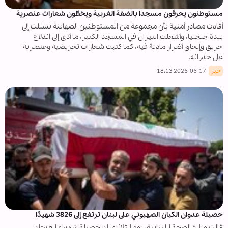
مستوطنون يحرقون مسجدا بالضفة الغربية ويخطّون شعارات عنصرية
أفادت مصادر أمنية بأن مجموعة من المستوطنين الصهاینة تسللت إلى
بلدة جلجليا، وأشعلت النيران في المسجد الكبير، ما أدى إلى اندلاع
حريق وإلحاق أضرار مادية فيه، كما كتبت شعارات تحريضية وعنصرية
على جدرانه.
خبر
2026-06-17 18:13
حصيلة عدوان الكيان الصهيوني على لبنان ترتفع إلى 3826 شهيدًا
قالت وزارة الصحة اللبنانية، يوم الثلاثاء، إن حصيلة شهداء العدوان