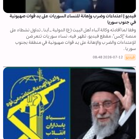
فيديو | اعتداءات وضرب وإهانة للنساء السوريات على يد قوات صهيونية
في جنوب سوريا
وفقا لما أفادته وكالة أنباء أهل البيت (ع) الدولية ــ أبنا ـ تداول نشطاء على
منصة "إكس"، مقطع فيديو، تظهر فيه، نساء سوريات تتعرضن
للإعتداءات والضرب والإهانة على يد قوات صهيونية في منطقة بجنوب
سوريا .
فيديو
2026-07-12 08:48