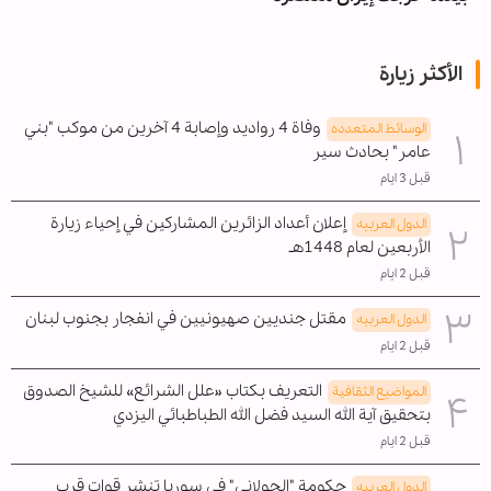
الأكثر زيارة
وفاة 4 رواديد وإصابة 4 آخرين من موكب "بني
الوسائط المتعدده
عامر" بحادث سير
قبل 3 ايام
إعلان أعداد الزائرين المشاركين في إحياء زيارة
الدول العربیه
الأربعين لعام 1448هـ
قبل 2 ايام
مقتل جنديين صهيونيين في انفجار بجنوب لبنان
الدول العربیه
قبل 2 ايام
التعريف بكتاب «علل الشرائع» للشيخ الصدوق
المواضیع الثقافية
بتحقيق آية الله السيد فضل الله الطباطبائي اليزدي
قبل 2 ايام
حكومة "الجولاني" في سوريا تنشر قوات قرب
الدول العربیه