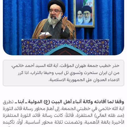
حذر خطيب جمعة طهران المؤقت، آية الله السيد أحمد خاتمي،
من ان ايران ستحرث وتسوي تل ابيب وحيفا بالتراب، اذا كرر
الاعداء العدوان على الجمهورية الاسلامية.
وفقا لما أفادته وكالة أنباء أهل البيت (ع) الدولية ــ أبنا ــ
تطرق
آية الله خاتمي في خطبتي الجمعة، إلى أهمّ محاور رسالة قائد الثورة
(مد ظله العالي) المتلفزة، قائلاً: كانت رسالة قائد الثورة المتلفزة
الأخيرة بالغة الأهمية، وتضمنت ثلاثة محاور أساسية. أولًا، تأكيده