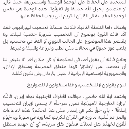
المتجدد على الحفاظ على الوحدة الوطنية واستمرارها، حيث قال:
"واعتصموا بحبل الله جميعًا ولا تفرقوا". هذه الوحدة هي نفس
الوحدة المقدسة في القرآن الكريم التي يجب الحفاظ عليها.
وأضاف : أما النقطة الثانية، فكانت مسألة تخصيب اليورانيوم. فقد
أكّد قائد الثورة بوضوح أن التخصيب ضرورة حتمية للبلاد. ولا
يقتصر هذا الموضوع على الجانب النووي أو الدفاعي فحسب، بل
يلعب دورًا حيويًا في مجالات مثل الطب والزراعة والبيئة وغيرها.
وتابع قائلا: أن يقول أحد في الحكومة أو في مكان آخر "لا ينبغي لنا
أن نخصب على الإطلاق" فهذا منطق الغطرسة ومنطق الإذلال،
والجمهورية الإسلامية الإيرانية لا تقبل بالإذلال ولن تكون كذلك.
اليوم يقولون لا للتخصيب، وغدًا سيقولون لا للصواريخ
وانتقد آية الله خاتمي، مواقف الأطراف الأجنبية تجاه إيران، قائلًا:
"وزارة الخارجية الأميركية تقول صراحةً: "لا ينبغي لإيران التخصيب
إطلاقًا" - بأي حقٍّ لكم في إصدار مثل هذا الحكم؟ هذه الادعاءات
والمزاعم تُشبه ما ورد في القرآن الكريم؛ كما ورد في سورة ق، «يَوْمَ
نَقُولُ لِجَهَنَّمَ هل امتلأت فَتَقُولُ هَلْ مَزِيدٌ»، أي أن جهنم ستظل