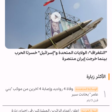
"التلغراف": الولايات المتحدة و"إسرائيل" خسرتا الحرب
بينما خرجت إيران منتصرة
الأكثر زيارة
وفاة 4 رواديد وإصابة 4 آخرين من موكب "بني
الوسائط المتعدده
عامر" بحادث سير
قبل 3 ايام
إعلان أعداد الزائرين المشاركين في إحياء زيارة
الدول العربیه