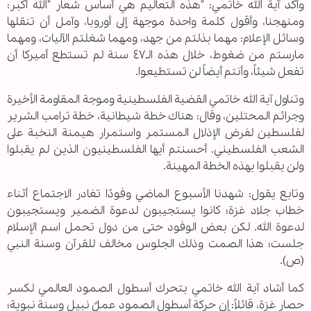
وأكد آية الله خاتمي: "هذه التعاليم هي أساس شعار "الله أكبر:
ومنهجنا، وأقول كلمة واحدة موجهة إلى أوروبا، وآمل أن تنقلها
وسائل الإعلام: مهما بذلتم من جهد، ومهما شغلتم الآليات، ومهما
مارستم من ضغوط، خلال هذه الـ٤٧ سنة لم تستطع أميركا أن
تفعل شيئاً، وأنتم أيضاً لن تستطيعوا.
وتناول آية الله خاتمي القضية الفلسطينية وموجة المقاومة الأخيرة
وجرائم المحتلين، وقال: هناك خطة شيطانية، خطة ترامب الشرير
لفلسطين لفرض الإذلال المستمر واستمرار هيمنة النخبة على
الشعب الفلسطيني. أحسنتم أيها الفلسطينيون الذين لم يقبلوا
ولن يقبلوا بهذه الخطة المهينة.
وتابع يقول: شهدنا الأسبوع الماضي وفودًا تغادر الاجتماع أثناء
خطاب جلاد غزة؛ كانوا يستجيبون لدعوة الضمير ويستجيبون
لدعوة الله. لكن بعض الوفود حتى من دول تحمل اسم الإسلام
جلست؛ هذا الصمت وذلك الجلوس مخالف للقرآن وسنة النبي
(ص).
كما أشاد آية الله خاتمي بتحرك أسطول الصمود العالمي لكسر
حصار غزة، قائلاً: إن حركة أسطول الصمود عملٌ نبيل وسنة نبوية؛