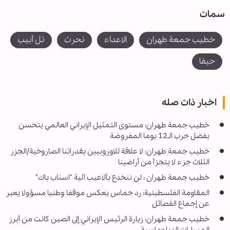
سمات
خطيب جمعة طهران
الاعداء
نحرث
تل أبيب
حيفا
اخبار ذات صله
خطيب جمعة طهران: مستوى التمثيل الإيراني العالمي يتحسن
بفضل حرب الـ12 يوما المفروضة
خطیب جمعة طهران: لا علاقة للاوروبیین بقدراتنا الصاروخیة/الجزر
الثلاث جزء لا یتجزأ من أراضینا
خطيب جمعة طهران : لن ننخدع بألاعيب آلية "اسناب باك"
المقاومة الفلسطينية: رد حماس يعكس موقفا وطنيا مسؤولا يعبر
عن إجماع الفصائل
خطيب جمعة طهران: زيارة الرئيس الإيراني إلى الصين كانت من أبرز