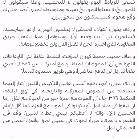
تسعى للزيادة. اليوم يقولون لا للتخصيب، وغدًا سيقولون لا
للصواريخ؛ لا تقبلوا الصواريخ بعيدة ومتوسطة المدى أيضًا، حتى لو
وقع هجوم، فسيتمكنون من سحق إيران.
واردف يقول: "هؤلاء الحمقى لا يعلمون أنهم إذا أرادوا مهاجمتنا،
فسنحرث تل أبيب وحيفا أولًا، وسيواصل هذا الشعب طريق
المقاومة الذي اختاره، نحن لا نقبل الذل ولن نخضع للإهانة.
واضاف خطيب جمعة كهران المؤقت: النقطة الثالثة التي أثارها قائد
الثورة هي أن 'المفاوضات المباشرة مع أميركا' ليس فقط لا تُجدي
نفعاً لنا، بل لن تدفع عنا ضرراً، وهي طريق مسدود تماماً."
واردف يقول : "يجب فهم أسس هاتين التأكيدين اللتين أشار إليهما
سماحته من النصوص المعرفية والتاريخية: في نهج البلاغة،
الحكمة ٣٩٦، جاء أن 'الموت مع العزة خير من الحياة مع الذل'. إما
أن تبقوا في حياة الذل، أو تكونوا في الموت مع العزة. كما قال الإمام
الحسين (ع): 'والله لا أعطيكم بيدي إعطاء الذليل'. وقد قال
الشعراء والعرفاء مراراً: الموت في سبيل الحق والعزة أسمى من
الحياة في الذل."