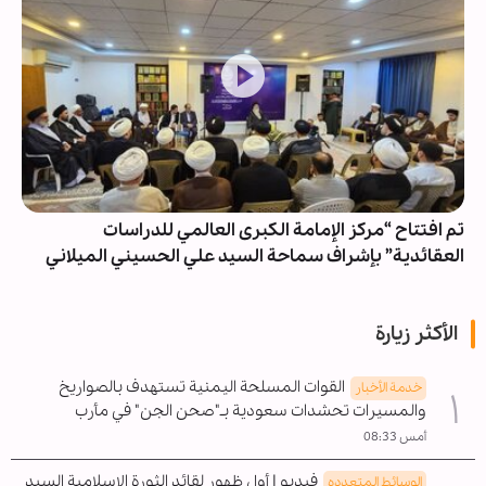
تم افتتاح “مرکز الإمامة الکبری العالمي للدراسات
العقائدية” بإشراف سماحة السيد علي الحسيني الميلاني
الأكثر زيارة
القوات المسلحة اليمنية تستهدف بالصواريخ
خدمة الأخبار
والمسيرات تحشدات سعودية بـ"صحن الجن" في مأرب
أمس 08:33
فيديو | أول ظهور لقائد الثورة الاسلامية السيد
الوسائط المتعدده