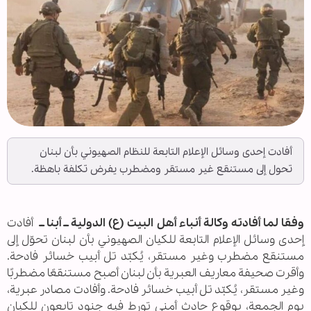
أفادت إحدى وسائل الإعلام التابعة للنظام الصهيوني بأن لبنان
تحول إلى مستنقع غير مستقر ومضطرب يفرض تكلفة باهظة.
وفقا لما أفادته وكالة أنباء أهل البيت (ع) الدولية ــ أبنا ــ
أفادت
إحدى وسائل الإعلام التابعة للكيان الصهيوني بأن لبنان تحوّل إلى
مستنقع مضطرب وغير مستقر، يُكبّد تل أبيب خسائر فادحة.
وأقرت صحيفة معاريف العبرية بأن لبنان أصبح مستنقعًا مضطربًا
وغير مستقر، يُكبّد تل أبيب خسائر فادحة. وأفادت مصادر عبرية،
يوم الجمعة، بوقوع حادث أمني تورط فيه جنود تابعون للكيان