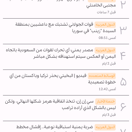
مجتبى الخامنئي
قبل 7 ساعات
قوات الجولاني تشتبك مع داعشيين بمنطقة
الدول العربیه
السيدة "زينب" في سوريا
أمس 08:51
مصدر يمني: أي تحرك لقوات من السعودية باتجاه
الدول العربیه
اليمن أو العكس سيتم استهدافه بشكل مباشر
قبل 2 ايام
فيديو | البخيتي يحذر تركيا وباكستان من أي
الوسائط المتعدده
خطوة تصعيدية
أمس 12:42
سي إن إن: تتخذ اتفاقية هرمز شكلها النهائي، ولكن
خدمة الأخبار
ليس بالشكل الذي أراده ترامب
قبل 3 ايام
ضربة يمنية استباقية نوعية.. إفشال مخطط
الدول العربیه