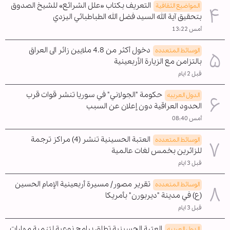
التعريف بكتاب «علل الشرائع» للشيخ الصدوق
المواضیع الثقافية
بتحقيق آية الله السيد فضل الله الطباطبائي اليزدي
أمس 13:22
دخول أكثر من 4.8 ملايين زائر الى العراق
الوسائط المتعدده
بالتزامن مع الزيارة الأربعينية
قبل 2 ايام
حكومة "الجولاني" في سوريا تنشر قوات قرب
الدول العربیه
الحدود العراقية دون إعلان عن السبب
أمس 08:40
العتبة الحسينية تنشر (4) مراكز ترجمة
الوسائط المتعدده
للزائرين بخمس لغات عالمية
قبل 3 ايام
تقرير مصور/ مسيرة أربعينية الإمام الحسين
الوسائط المتعدده
(ع) في مدينة "ديربورن" بأمريكا
قبل 3 ايام
العتبة الحسينية تطلق برامج نوعية لتنمية مهارات
الدول العربیه