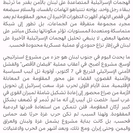
الهجمات الإسرائيلية المتصاعدة على لبنان بالأمن بقدر ما ترتبط
ببقاء رجل واحد. يواجه نتنياهو اتهامات بالفساد، والسلام سيضعه
في قفص الاتهام. أظهرت التطورات الأخيرة أن محور المقاومة لم يعد
مجرد مجموعة متفرقة من الجماعات، بل تطور إلى شبكة
متماسكة ومتعددة المستويات، تؤثر مكوناتها بشكل مباشر على
بعضها البعض. لا ينبغي تحليل الهجمات الإسرائيلية الأخيرة على
لبنان في إطار نزاع حدودي أو عملية عسكرية محدودة فحسب.
ما يحدث اليوم في جنوب لبنان هو جزء من مشروع استراتيجي
أوسع، مشروع أصبح، في أعقاب عملية "فيضان الأقصى" والفشل
الأمني ​​الإسرائيلي الذريع في 7 أكتوبر، أولوية تل أبيب السياسية
والأمنية القصوى: القضاء على محور المقاومة من المعادلة
الإقليمية. منذ الأيام الأولى لحرب غزة، سعت إسرائيل إلى تحويل
الأزمة من صراع محصور إلى إعادة تشكيل شاملة لميزان القوى في
غرب آسيا. خلصت تل أبيب إلى أنه ما لم تُدمر أو تُضعف بشكلٍ
كبير أركان المقاومة، فلن تتمكن من استعادة قدرتها الردعية
المفقودة. ولهذا السبب، لم تكن حرب غزة حربًا ضد حماس
فحسب، بل كانت بداية مشروع يشمل غزة ولبنان والعراق
واليمن، وحتى إيران. ومع ذلك، وبعد أشهر من الحرب والاغتيالات