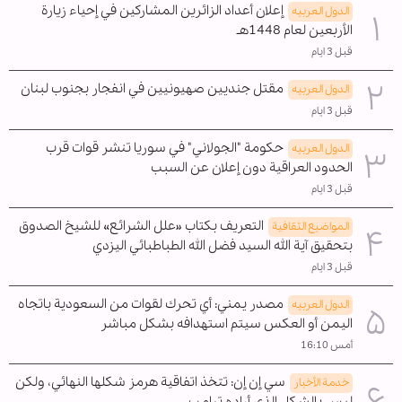
إعلان أعداد الزائرين المشاركين في إحياء زيارة
الدول العربیه
الأربعين لعام 1448هـ
قبل 3 ايام
مقتل جنديين صهيونيين في انفجار بجنوب لبنان
الدول العربیه
قبل 3 ايام
حكومة "الجولاني" في سوريا تنشر قوات قرب
الدول العربیه
الحدود العراقية دون إعلان عن السبب
قبل 3 ايام
التعريف بكتاب «علل الشرائع» للشيخ الصدوق
المواضیع الثقافية
بتحقيق آية الله السيد فضل الله الطباطبائي اليزدي
قبل 3 ايام
مصدر يمني: أي تحرك لقوات من السعودية باتجاه
الدول العربیه
اليمن أو العكس سيتم استهدافه بشكل مباشر
أمس 16:10
سي إن إن: تتخذ اتفاقية هرمز شكلها النهائي، ولكن
خدمة الأخبار