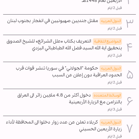
الأربعين لعام 1448هـ
قبل 2 ايام
مقتل جنديين صهيونيين في انفجار بجنوب لبنان
الدول العربیه
قبل 2 ايام
التعريف بكتاب «علل الشرائع» للشيخ الصدوق
المواضیع الثقافية
بتحقيق آية الله السيد فضل الله الطباطبائي اليزدي
قبل 2 ايام
حكومة "الجولاني" في سوريا تنشر قوات قرب
الدول العربیه
الحدود العراقية دون إعلان عن السبب
قبل 2 ايام
دخول أكثر من 4.8 ملايين زائر الى العراق
الوسائط المتعدده
بالتزامن مع الزيارة الأربعينية
قبل 3 ايام
كربلاء تعلن عن عدد زوار دخلوا الى المحافظة لأداء
الدول العربیه
زيارة الأربعين الحسيني
قبل 2 ايام