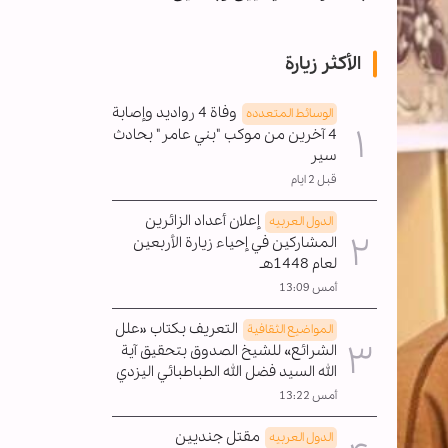
الأكثر زيارة
وفاة 4 رواديد وإصابة
الوسائط المتعدده
4 آخرين من موكب "بني عامر" بحادث
سير
قبل 2 ايام
إعلان أعداد الزائرين
الدول العربیه
المشاركين في إحياء زيارة الأربعين
لعام 1448هـ
أمس 13:09
التعريف بكتاب «علل
المواضیع الثقافية
الشرائع» للشيخ الصدوق بتحقيق آية
الله السيد فضل الله الطباطبائي اليزدي
أمس 13:22
مقتل جنديين
الدول العربیه