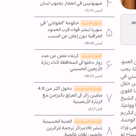
صهيونيين في انفجار بجنوب لبنان
أمس 15:21
هر
حكومة "الجولاني" في
الدول العربیه
سوريا تنشر قوات قرب الحدود
العراقية دون إعلان عن السبب
أمس 08:40
كربلاء تعلن عن عدد
الدول العربیه
 العدو،
زوار دخلوا الى المحافظة لأداء زيارة
ذا، يجب
الأربعين الحسيني
لسني في
أمس 08:25
من خلال
دخول أكثر من 4.8
الوسائط المتعدده
ا القوى
ملايين زائر الى العراق بالتزامن مع
 الشيخ
الزيارة الأربعينية
واعيًا،
قبل 2 ايام
 الكريم
الوحدة،
العتبة الحسينية
الوسائط المتعدده
عى وراء
تنشر (4) مراكز ترجمة للزائرين
سماح له
بخمس لغات عالمية