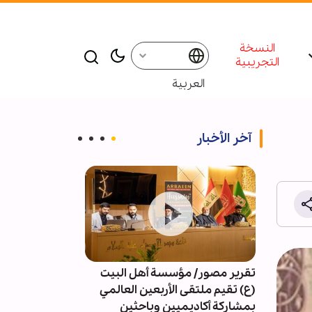
النسخة
التجريبية
العربية
آخر الأخبار
تقرير مصور/ مؤسسة أهل البيت
4091 خرقا 
(ع) تقيم ملتقى الأربعين العالمي
النار في غزة
بمشاركة أكاديميين وباحثين