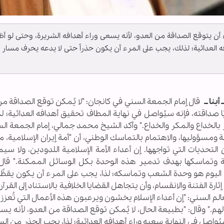
أن يتوقع الصداقة من العدو، لأنه يسعى وراء أهدافه الشريرة، وحتى لو أظ
ه العدائية؛ لذلك، يجب على المرء أن يكون حذراً حتى لا يدعه يحرف مسار
أبنا ــ
قال إمام الجمعة السني في كانجان: "لا يُمكن توقع الصداقة من
ًا صداقته، فإنه سيُواصل في نهاية المطاف تحقيق أهدافه العدائية؛ ل
بالخداع والمكر والخداع." وأكد الشيخ محمد جمالي، إمام الجمعة ا
 ومسؤوليها، والاهتمام بالتماسك الوطني، أن "أمة إيران الإسلامية، 
لتحديات التي تواجهها. إن أعداء الأمة الإسلامية اللدودين، ولا سيم
مية وتماسكها بهدف تدمير هذه الوحدة بكل الوسائل الممكنة." قال
اليوم هو وحدة الشعب وتماسكه؛ لذا، يجب على المرء أن يكون يقظًا و
رة الفتنة والانقسام، وأن يتجاهل القضايا الخلافية بالاستناد إلى القرآن
لم السني: "إن أعداء الإسلام يخشون ويرعبون هذه الأعمال التي تُعزز 
لهم." وقال: "بطبيعة الحال، لا يُمكن توقع الصداقة من العدو، لأنه يس
يُواصل في النهاية سعيه وراء أهدافه العدائية؛ لذا، يجب الحذر من ال