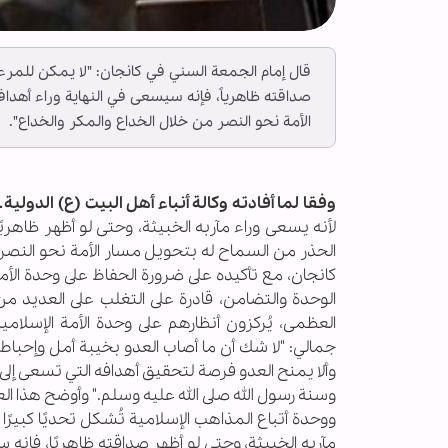
قال إمام الجمعة السني في كانجان: "لا يمكن للمرء 
صداقته ظاهرياً، فإنه سيسعى في النهاية وراء أهداف
الأمة نحو النصر من خلال الخداع والمكر والخداع".
وفقا لما أفادته وكالة أنباء أهل البيت (ع) الدولية ــ 
لأنه يسعى وراء مآربه الخبيثة، وحتى لو أظهر ظاهري
الحذر من السماح له بتحويل مسار الأمة نحو النصر 
كانجان، مع تأكيده على ضرورة الحفاظ على وحدة الأمة
الوحدة والتضامن، قادرة على التغلب على العديد من ا
العظمى، يُركزون أنظارهم على وحدة الأمة الإسلا
جمالي: "لا شك أن ما أصاب العدو بخيبة أمل وإحباط 
وألا يمنح العدو فرصة لتحقيق أهدافه التي تسعى إلى إثا
وسنة رسول الله صلى الله عليه وسلم." وأوضح هذا العا
ووحدة أتباع المذاهب الإسلامية تُشكل تحديًا كبيرًا 
مآربه الخبيثة، وحتى لو أظهر صداقته ظاهريًا، فإنه س