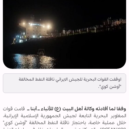
اوقفت القوات البحرية للجيش الايراني ناقلة النفط المخالفة
"أوشن كوي".
وفقا لما أفادته وكالة أهل البيت (ع) للأنباء ــ أبنا ــ
قامت قوات
المغاوير البحرية التابعة لجيش الجمهورية الإسلامية الإيرانية،
خلال عملية خاصة، باحتجاز ناقلة النفط المخالفة "أوشن كوي"