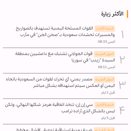
الأكثر زيارة
القوات المسلحة اليمنية تستهدف بالصواريخ
خدمة الأخبار
والمسيرات تحشدات سعودية بـ"صحن الجن" في مأرب
أمس 08:33
قوات الجولاني تشتبك مع داعشيين بمنطقة
الدول العربیه
السيدة "زينب" في سوريا
أمس 08:51
مصدر يمني: أي تحرك لقوات من السعودية باتجاه
الدول العربیه
اليمن أو العكس سيتم استهدافه بشكل مباشر
قبل 2 ايام
سي إن إن: تتخذ اتفاقية هرمز شكلها النهائي، ولكن
خدمة الأخبار
ليس بالشكل الذي أراده ترامب
قبل 3 ايام
ضربة يمنية استباقية نوعية.. إفشال مخطط
الدول العربیه