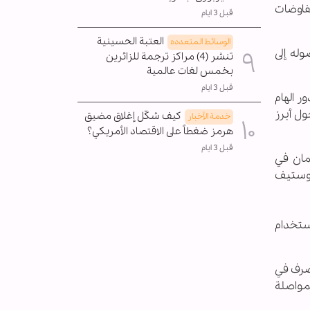
مفاوضات
قبل 3 ايام
العتبة الحسينية
الوسائط المتعدده
له إلى
تنشر (4) مراكز ترجمة للزائرين
بخمس لغات عالمية
قبل 3 ايام
ر الهام
ل أبرز
كيف شكّل إغلاق مضيق
خدمة الأخبار
هرمز ضغطاً على الاقتصاد الأمريكي؟
قبل 3 ايام
 بوساطة سلطنة عمان في
 وستيف
استخدام
تصرف في
مواصلة