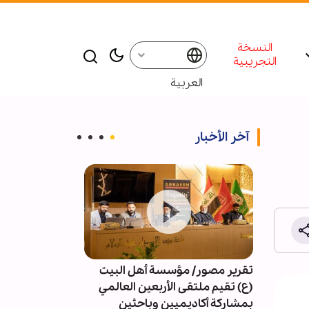
النسخة
التجريبية
العربية
آخر الأخبار
تقرير مصور/ مؤسسة أهل البيت
4091 خرقا 
(ع) تقيم ملتقى الأربعين العالمي
النار في غزة
بمشاركة أكاديميين وباحثين