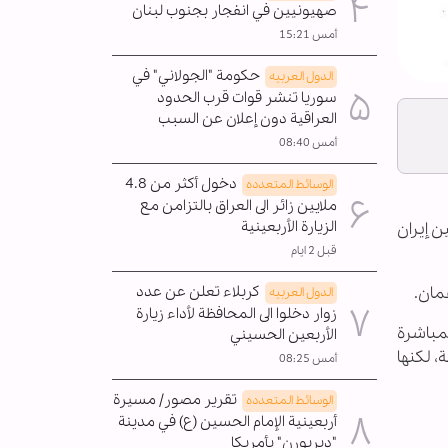
صهيونيين في انفجار بجنوب لبنان
أمس 15:21
حكومة "الجولاني" في
الدول العربیه
سوريا تنشر قوات قرب الحدود
العراقية دون إعلان عن السبب
أمس 08:40
دخول أكثر من 4.8
الوسائط المتعدده
ملايين زائر الى العراق بالتزامن مع
الزيارة الأربعينية
ن إيران
قبل 2 ايام
كربلاء تعلن عن عدد
مان.
الدول العربیه
زوار دخلوا الى المحافظة لأداء زيارة
لمباشرة
الأربعين الحسيني
، لكنها
أمس 08:25
تقرير مصور/ مسيرة
الوسائط المتعدده
أربعينية الإمام الحسين (ع) في مدينة
"ديربورن" بأمريكا