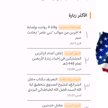
الأكثر زيارة
وفاة 4 رواديد وإصابة
الوسائط المتعدده
4 آخرين من موكب "بني عامر" بحادث
سير
قبل 2 ايام
إعلان أعداد الزائرين
الدول العربیه
المشاركين في إحياء زيارة الأربعين
لعام 1448هـ
أمس 13:09
التعريف بكتاب «علل
المواضیع الثقافية
الشرائع» للشيخ الصدوق بتحقيق آية
الله السيد فضل الله الطباطبائي اليزدي
أمس 13:22
مقتل جنديين
الدول العربیه