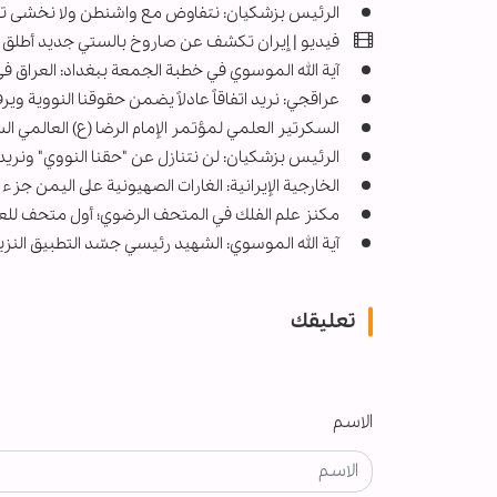
الرئيس بزشكيان: نتفاوض مع واشنطن ولا نخشى ته
فيديو | إيران تكشف عن صاروخ بالستي جديد أطلق 
آية الله الموسوي في خطبة الجمعة ببغداد: العراق في
عراقجي: نريد اتفاقاً عادلاً يضمن حقوقنا النووية وي
السكرتير العلمي لمؤتمر الإمام الرضا (ع) العالمي ال
الرئيس بزشكيان: لن نتنازل عن "حقنا النووي" ونريد اتف
الخارجية الإيرانية: الغارات الصهيونية على اليمن ج
مکنز علم الفلك في المتحف الرضوي؛ أول متحف للعلو
آية الله الموسوي: الشهيد رئيسي جسّد التطبيق النز
تعليقك
الاسم