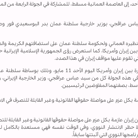
أحد، إلى العاصمة العمانية مسقط، للمشاركة في الجولة الرابعة من ال
 عباس عراقجي، بوزير خارجية سلطنة عمان بدر البوسعيدي فور وصو
ه لنظيره العماني ولحكومة سلطنة عمان على استضافتهم الكريمة والدو
يران وأمريكا، كما استعرض رؤى الجمهورية الإسلامية الإيرانية حو
 تقوم عليها مواقف إيران في هذا الصدد.
وعقدت الجولة الرابعة من المفاوضات غير المباشرة بين إيران وأمريكا اليوم الأحد 11 مايو، وذلك
ي هذه الجولة كل من سيد عباس عراقجي، وزير الخارجية الإيراني،
سط، بصفتهما المفاوضين الرئيسيين.
مة بكل عزم على مواصلة حقوقها القانونية وغير القابلة للتصرف في ال
 إيران عازمة بكل عزم على مواصلة حقوقها القانونية وغير القابلة لل
 حظر الانتشار النووي، وفي الوقت نفسه فهي مستعدة بالكامل ل
جها النووي التي أثبتتها سابقاً.