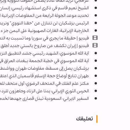
عراقجي: نريد اتفاقاً عادلاً يضمن حقوقنا النووية وي
الشيخ نعيم قاسم في ذكرى استشهاد رئيسي: إنسان
تحديد موعد الجولة الرابعة من المفاوضات الإيرانية ا
الرئيس بزشكيان: لن نتنازل عن "حقنا النووي" ونريد اتف
الخارجية الإيرانية: الغارات الصهيونية على اليمن ج
فيديو | حقیقة ما يجري في سوريا وما تسببت به التد
فيديو | إيران تكشف عن صاروخ بالستي جديد أطلق 
آية الله الموسوي: الشهيد رئيسي جسّد التطبيق النز
آية الله الموسوي في خطبة الجمعة ببغداد: العراق في
بزشكيان يصل إلى مسقط: مفاوضات طهران وواشنطن 
طهران تتابع أوضاع حجة الإسلام قاسميان الذي اعتق
مکنز علم الفلك في المتحف الرضوي؛ أول متحف للعلو
الحرس الثوري الإيراني: يدنا على الزناد وجاهزون للرد 
السفیر الایراني: السعودية تبذل قصارى جهدها لخدمة
تعليقك