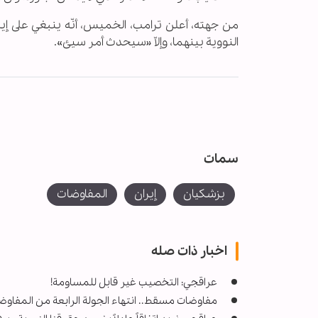
من جهته، أعلن ترامب، الخميس، أنّه ينبغي على إي
النووية بينهما، وإلاّ «سيحدث أمر سيئ».
سمات
بزشكيان
إيران
المفاوضات
اخبار ذات صله
عراقجي: التخصيب غير قابل للمساومة!
مفاوضات مسقط.. انتهاء الجولة الرابعة من المفاوضا