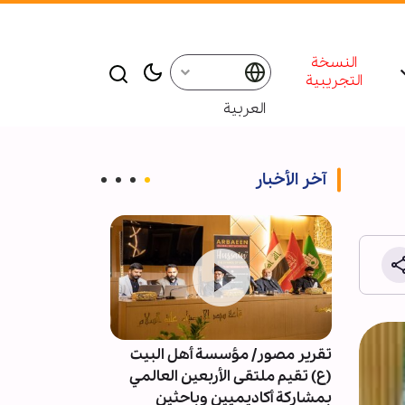
النسخة
التجريبية
العربية
آخر الأخبار
تقرير مصور/ مؤسسة أهل البيت
4091 خرقا 
(ع) تقيم ملتقى الأربعين العالمي
النار في غزة
بمشاركة أكاديميين وباحثين