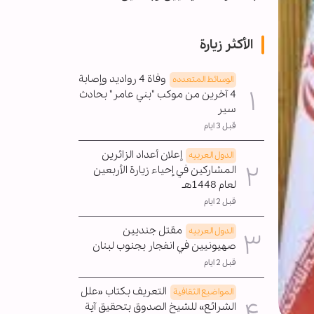
الأكثر زيارة
وفاة 4 رواديد وإصابة
الوسائط المتعدده
4 آخرين من موكب "بني عامر" بحادث
سير
قبل 3 ايام
إعلان أعداد الزائرين
الدول العربیه
المشاركين في إحياء زيارة الأربعين
لعام 1448هـ
قبل 2 ايام
مقتل جنديين
الدول العربیه
صهيونيين في انفجار بجنوب لبنان
قبل 2 ايام
التعريف بكتاب «علل
المواضیع الثقافية
الشرائع» للشيخ الصدوق بتحقيق آية