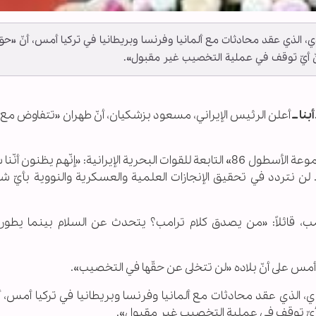
ادي، الذي عقد محادثات مع ألمانيا وفرنسا وبريطانيا في تركيا أمس، أنّ «حق
نّ أيّ توقف في عملية التخصيب غير مقبول».
نا ــ
أعلن الرئيس الإيراني، مسعود بزشكيان، أنّ طهران «تتفاوض مع ا
وقال عراقجي، خلال الذكرى الثانية لنجاح مهمة «مجموعة الأسطول 86» التابعة للقوات البحرية الإيرانية: «إنّهم يظن
 لن نتردد في تحقيق الإنجازات العلمية والعسكرية والنووية بأيّ 
ترامب، قائلاً: «من يصدق كلام ترامب؟ يتحدث عن السلام بينما يطور
 أمس على أنّ بلاده «لن تتخلى عن حقّها في التخصيب».
بادي، الذي عقد محادثات مع ألمانيا وفرنسا وبريطانيا في تركيا أمس، 
ّ أيّ توقف في عملية التخصيب غير مقبول».