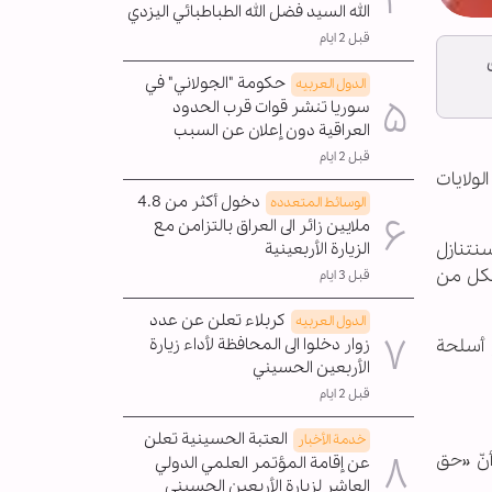
الله السيد فضل الله الطباطبائي اليزدي
قبل 2 ايام
حكومة "الجولاني" في
الدول العربیه
سوريا تنشر قوات قرب الحدود
العراقية دون إعلان عن السبب
قبل 2 ايام
لولايات
دخول أكثر من 4.8
الوسائط المتعدده
ملايين زائر الى العراق بالتزامن مع
ون أنّنا سنتنازل
الزيارة الأربعينية
شكل من
قبل 3 ايام
كربلاء تعلن عن عدد
الدول العربیه
 أسلحة
زوار دخلوا الى المحافظة لأداء زيارة
الأربعين الحسيني
قبل 2 ايام
العتبة الحسينية تعلن
خدمة الأخبار
أنّ «حق
عن إقامة المؤتمر العلمي الدولي
العاشر لزيارة الأربعين الحسيني