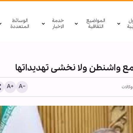
ول
المواضيع
خدمة
الوسائط
بیة
الثقافية
الاخبار
المتعددة
ع واشنطن ولا نخشى تهديداتها
وكالات
1255 شهيدا منذ وقف النار في غزة