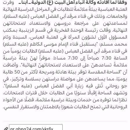
وفقا لما أفادته وكالة أنباء أهل البيت (ع) الدولية ــ أبنا ــ
وفرت
العتبة العباسیة بيئةً ملائمةً للطالبات في المراحل الدراسية النهائية
والجامعات، وذلك في فناء مرقد أبي الفضل العباس (عليه السلام)،
لمساعدتهن على مراجعة دروسهن والاستعداد لامتحاناتهن
النهائية. وقالت رئيسة الوحدة الفخرية في قسم الزينبية بمكتب
المسؤول الأول لشؤون المرأة في العتبة العباس، السيدة وئام
محمد مسلم: "يستقبل فناء الإمام موسى الكاظم (عليه السلام)
في فناء مرقد أبي الفضل العباس (عليه السلام) الطالبات يومياً من
الساعة 7:30 صباحاً إلى 7:30 مساءً، موفراً لهنّ بيئةً دراسيةً
ملائمةً تساعدهنّ على الاستعداد لامتحاناتهنّ النهائية". وأضافت
أن "الساحة المقدسة توفر بيئة هادئة ومريحة لأكثر من 50 طالبة
يوميًا، مما يساعدهن على مواصلة دراستهن بسلاسة وتركيز، في
جو روحاني تُتلى فيه زيارة أبي الفضل العباس (عليه السلام)".
وتشهد الساحة إقبالًا سنويًا من الطالبات خلال فترات الامتحانات،
نظرًا لما توفره من خدمات وبيئة دراسية ملائمة، فضلًا عن الأجواء
الروحانية التي تمنح الطالبات شعورًا بالاطمئنان والاستقرار النفسي.