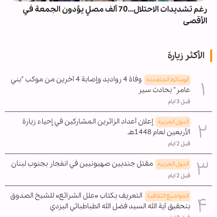
رغم تشديدات الاحتلال...70 ألف مصلٍ يؤدون الجمعة في
الأقصى
الأكثر زيارة
وفاة 4 رواديد وإصابة 4 آخرين من موكب "بني
الوسائط المتعدده
عامر" بحادث سير
قبل 3 ايام
إعلان أعداد الزائرين المشاركين في إحياء زيارة
الدول العربیه
الأربعين لعام 1448هـ
قبل 2 ايام
مقتل جنديين صهيونيين في انفجار بجنوب لبنان
الدول العربیه
قبل 2 ايام
التعريف بكتاب «علل الشرائع» للشيخ الصدوق
المواضیع الثقافية
بتحقيق آية الله السيد فضل الله الطباطبائي اليزدي