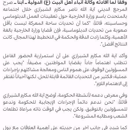
وفقا لما أفادته وكالة أنباء أهل البيت (ع) الدولية ــ أبنا ــ
صرح
المرجع الديني آية الله ناصر مكارم الشيرازي خلال اجتماعه
بالمتحدث باسم وزارة الخارجية حول تعقيدات العمل الدبلوماسي
وحساسيته، قائلاً: "كما أن تحديات ساحة المعركة ليست بأقل
صعوبة من تحديات الدبلوماسية، فإن قضايا وزارة الخارجية بالغة
الأهمية، وكلما زادت الدقة والحكمة في التخطيط لهذا المجال، كانت
النتائج أفضل".
وأكد آية الله مكارم الشيرازي على أن استمرارية الحضور الفاعل
تتطلب اهتماماً جاداً بقضايا المواطنين، مضيفاً: "يجب على
المسؤولين الوقوف على هموم الناس ومعالجة مشاكلهم بإجراءات
عملية؛ فكثير من التحديات القائمة قابلة للحل، لكنها أحياناً تفتقر
إلى الاهتمام اللازم".
وفي معرض دعمه لأنشطة الحكومة، أوضح آية الله مكارم الشيرازي
قائلاً: "نحن ندعم دائماً الإجراءات الإيجابية للحكومة وندعو
للمسؤولين بالتوفيق، ولكن يجب في الوقت ذاته مراعاة تطلعات
الشعب ومطالبه المشروعة".
كما شدد في جانب آخر من حديثه على أهمية العلاقات مع دول