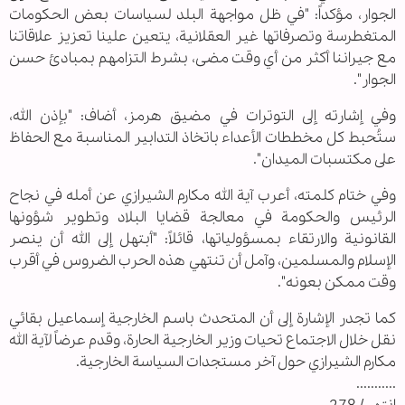
الجوار، مؤكداً: "في ظل مواجهة البلد لسياسات بعض الحكومات
المتغطرسة وتصرفاتها غير العقلانية، يتعين علينا تعزيز علاقاتنا
مع جيراننا أكثر من أي وقت مضى، بشرط التزامهم بمبادئ حسن
الجوار".
وفي إشارته إلى التوترات في مضيق هرمز، أضاف: "بإذن الله،
ستُحبط كل مخططات الأعداء باتخاذ التدابير المناسبة مع الحفاظ
على مكتسبات الميدان".
وفي ختام كلمته، أعرب آية الله مكارم الشيرازي عن أمله في نجاح
الرئيس والحكومة في معالجة قضايا البلاد وتطوير شؤونها
القانونية والارتقاء بمسؤولياتها، قائلاً: "أبتهل إلى الله أن ينصر
الإسلام والمسلمين، وآمل أن تنتهي هذه الحرب الضروس في أقرب
وقت ممكن بعونه".
كما تجدر الإشارة إلى أن المتحدث باسم الخارجية إسماعيل بقائي
نقل خلال الاجتماع تحيات وزير الخارجية الحارة، وقدم عرضاً لآية الله
مكارم الشيرازي حول آخر مستجدات السياسة الخارجية.
...........