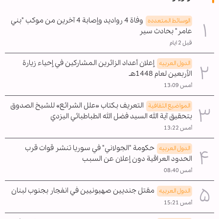
وفاة 4 رواديد وإصابة 4 آخرين من موكب "بني
الوسائط المتعدده
عامر" بحادث سير
قبل 2 ايام
إعلان أعداد الزائرين المشاركين في إحياء زيارة
الدول العربیه
الأربعين لعام 1448هـ
أمس 13:09
التعريف بكتاب «علل الشرائع» للشيخ الصدوق
المواضیع الثقافية
بتحقيق آية الله السيد فضل الله الطباطبائي اليزدي
أمس 13:22
حكومة "الجولاني" في سوريا تنشر قوات قرب
الدول العربیه
الحدود العراقية دون إعلان عن السبب
أمس 08:40
مقتل جنديين صهيونيين في انفجار بجنوب لبنان
الدول العربیه
أمس 15:21