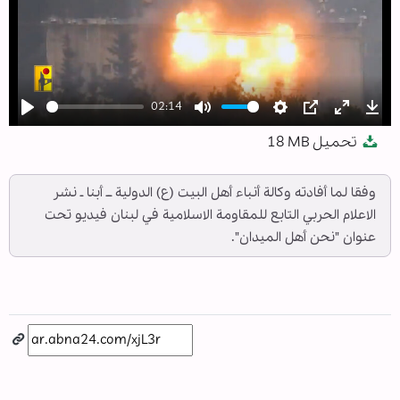
02:14
Play
Mute
Settings
PIP
Enter
Dow
تحميل
18 MB
fullscree
وفقا لما أفادته وكالة أنباء أهل البيت (ع) الدولية ــ أبنا ـ نشر
الاعلام الحربي التابع للمقاومة الاسلامية في لبنان فيديو تحت
عنوان "نحن أهل الميدان".