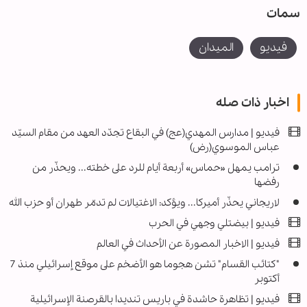
سمات
فیدیو
الميدان
اخبار ذات صله
فيديو | مدارس المهدي(عج) في البقاع تجدّد العهد من مقام السيّد
عباس الموسوي(رض)
ترامب يمهل «حماس» أربعة أيام للرد على خطته... ويحذّر من
رفضها
لاريجاني يحذّر أميركا... ويؤكد: الاغتيالات لم تدمّر طهران أو حزب الله
فيديو | بيضتلي وجهي في الحرب
فيديو | الاخبار المصورة عن الأحداث في العالم
"كتائب القسام" تشن هجوما هو الأضخم على موقع إسرائيلي منذ 7
أكتوبر
فيديو | تظاهرة حاشدة في باريس تنديدا بالقرصنة الإسرائيلية