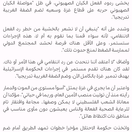
يخشى ردود الفعل الكيان الصهيوني، في ظل "مواصلة الكيان
الصهيوني حربه على قطاع غزة وسعيه لضم الضفة الغربية
تدريجيا".
وشدد على أنه "ينبغي أن لا نشعر بالخشية من خطر رد الفعل
الانتقامي، لأنه سواء قمنا بما نقوم به أم لا، هذه الإجراءات
ستستمر، وعلى الأقل هناك فرصة لحشد المجتمع الدولي
لممارسة الضغط لمنع حدوث ذلك".
وأضاف "لا أعتقد أننا نتحدث عن رد انتقامي في هذا الأمر أو ذاك.
لقد كان هناك تقدم مستمر في إجراءات الحكومة الإسرائيلية
بهدف تدمير غزة بالكامل الآن، وضم الضفة الغربية تدريجيا".
واعتبر أن ما يجري في غزة يمثل "أسوأ مستوى من الموت والدمار
رأيته منذ أن توليت منصب الأمين العام، وربما في حياتي"، مؤكدا أن
معاناة الشعب الفلسطيني لا يمكن وصفها.. مجاعة وافتقار تام
للرعاية الصحية الفعالة والناس يعيشون دون مأوى مناسب في
مناطق ذات اكتظاظ هائل".
واتخذت حكومة الاحتلال مؤخرا خطوات تمهد الطريق أمام ضم