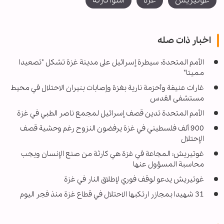
غوتيريش
غزة
أسوأ كارثة
اخبار ذات صله
الأمم المتحدة: سيطرة إسرائيل على مدينة غزة تشكل "تصعيدا
مميتا"
غارات عنيفة وأحزمة نارية بغزة وإصابات بنيران الاحتلال في محيط
مستشفى القدس
الأمم المتحدة تدين قصف إسرائيل لمجمع ناصر الطبي في غزة
900 ألف فلسطيني في غزة يرفضون النزوح رغم وحشية قصف
الإحتلال
غوتيريش: المجاعة في غزة هي كارثة من صنع الإنسان ويجب
محاسبة المسؤول عنها
غوتيريش يدعو لوقف فوري لإطلاق النار في غزة
31 شهيدا بمجازر ارتكبها الاحتلال في قطاع غزة منذ فجر اليوم