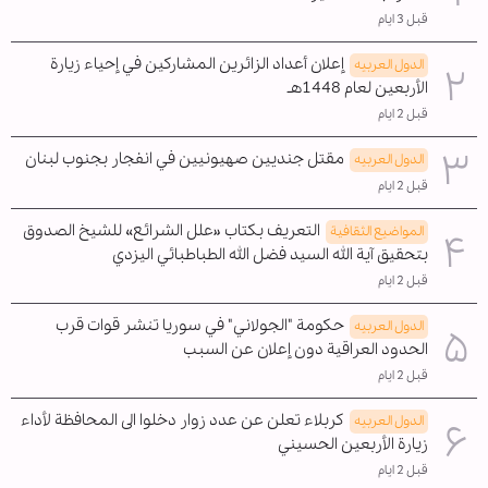
قبل 3 ايام
إعلان أعداد الزائرين المشاركين في إحياء زيارة
الدول العربیه
الأربعين لعام 1448هـ
قبل 2 ايام
مقتل جنديين صهيونيين في انفجار بجنوب لبنان
الدول العربیه
قبل 2 ايام
التعريف بكتاب «علل الشرائع» للشيخ الصدوق
المواضیع الثقافية
بتحقيق آية الله السيد فضل الله الطباطبائي اليزدي
قبل 2 ايام
حكومة "الجولاني" في سوريا تنشر قوات قرب
الدول العربیه
الحدود العراقية دون إعلان عن السبب
قبل 2 ايام
كربلاء تعلن عن عدد زوار دخلوا الى المحافظة لأداء
الدول العربیه
زيارة الأربعين الحسيني
قبل 2 ايام