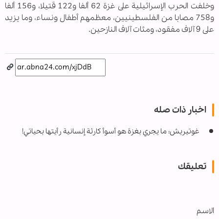
وخلفت الحرب الإسرائيلية على غزة 62 ألفا و122 قتيلا، و156 ألفا
و758 مصابا من الفلسطينيين، معظمهم أطفال ونساء، وما يزيد
على 9 آلاف مفقود، ومئات آلاف النازحين.
اخبار ذات صله
غوتيريش: ما يجري بغزة هو أسوأ كارثة إنسانية رأيتها بحياتي!
تعليقك
الاسم