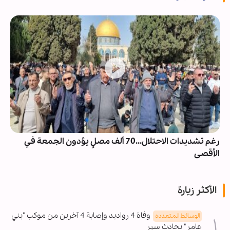
رغم تشديدات الاحتلال...70 ألف مصلٍ يؤدون الجمعة في
الأقصى
الأكثر زيارة
وفاة 4 رواديد وإصابة 4 آخرين من موكب "بني
الوسائط المتعدده
عامر" بحادث سير