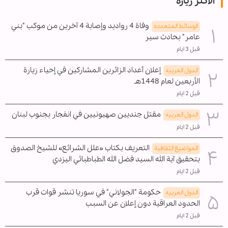
الأكثر زيارة
وفاة 4 رواديد وإصابة 4 آخرين من موكب "بني
الوسائط المتعدده
عامر" بحادث سير
قبل 3 ايام
إعلان أعداد الزائرين المشاركين في إحياء زيارة
الدول العربیه
الأربعين لعام 1448هـ
قبل 2 ايام
مقتل جنديين صهيونيين في انفجار بجنوب لبنان
الدول العربیه
قبل 2 ايام
التعريف بكتاب «علل الشرائع» للشيخ الصدوق
المواضیع الثقافية
بتحقيق آية الله السيد فضل الله الطباطبائي اليزدي
قبل 2 ايام
حكومة "الجولاني" في سوريا تنشر قوات قرب
الدول العربیه
الحدود العراقية دون إعلان عن السبب
قبل 2 ايام