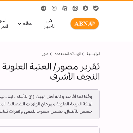
کل
الد
العالم
الأخبار
العر
الرئيسية
الوسائط المتعدده
صور
تقرير مصور/ العتبة العلوية 
النجف الأشرف
وفقا لما أفادته وكالة أهل البيت (ع) للأنباء ـ ابنا 
لهيئة التربية العلوية مهرجان الولادات الشعبانية ا
خصص للأطفال، تضمن مسرحا للدمى وفقرات تفاعلية