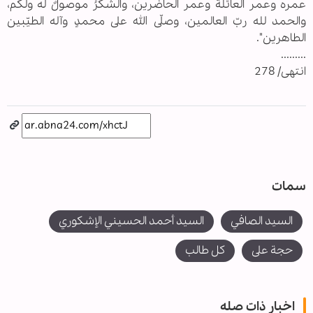
عمره وعمر العائلة وعمر الحاضرين، والشكرُ موصولٌ له ولكم،
والحمد لله ربّ العالمين، وصلّى الله على محمدٍ وآله الطيّبين
الطاهرين".
.........
انتهى/ 278
سمات
السيد الصافي
السيد أحمد الحسيني الإشكوري
حجة على
كل طالب
اخبار ذات صله