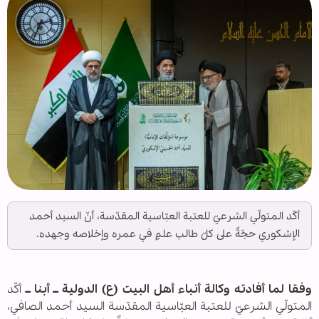
أكّد المتولّي الشرعيّ للعتبة العبّاسية المقدّسة، أنّ السيد أحمد
الإشكوري حجّةٌ على كلّ طالب علمٍ في عمره وإخلاصه وجهده.
وفقا لما أفادته وكالة أنباء أهل البيت (ع) الدولية ــ أبنا ــ
أكّد
المتولّي الشرعيّ للعتبة العبّاسية المقدّسة السيد أحمد الصافي،