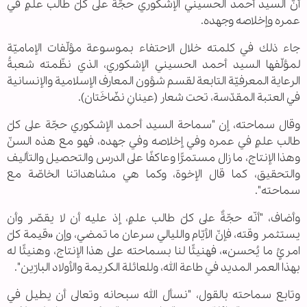
أنّ السيد أحمد الحسيني الإشكوري حجّةٌ على كلّ طالب علمٍ في
عمره وإخلاصه وجهده.
جاء ذلك في كلمته خلال الاحتفاء بموسوعة مؤلّفات الإماميّة
لمؤلّفها السيد أحمد الحسيني الإشكوري، الذي نظّمته شعبةُ
الرعاية المعرفيّة التابعة لقسم شؤون المعارف الإسلامية والإنسانية
في العتبة المقدّسة، تحت شعار (عينانِ نضّاخَتان).
وقال سماحته، إن "سماحة السيد أحمد الإشكوري حجّة على كلّ
طالب علمٍ في عمره وفي إخلاصه وفي جهده، فهو مع هذه السنّ
وهذا الإنتاج، ما زال مستمرًّا وعاكفًا على الدرس والتحصيل والتأليف
والتحقيق، كما قال الإخوة، وكما هي مشاهداتنا الخاصّة مع
سماحته".
وأضاف، "أنّه حجّةٌ على كلّ طالب علمٍ، إذ عليه أن لا يقصّر وأن
يستثمر وقته، فإنّ الأيّام والليالي سرعان ما تمضي، وإن «قيمة كلّ
امرئٍ ما يُحسن»، فهنيئًا لنا بسماحته على هذا الإنتاج، وهنيئًا له
بهذا العمر المديد في طاعة الله، وللعائلة الكريمة والأولاد البارّين".
وتابع سماحته بالقول، "نسأل الله سبحانه وتعالى أن يطيل في