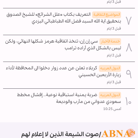
قبل 3 ايام
التعريف بكتاب «علل الشرائع» للشيخ الصدوق
المواضیع الثقافية
بتحقيق آية الله السيد فضل الله الطباطبائي اليزدي
قبل 3 ايام
سي إن إن: تتخذ اتفاقية هرمز شكلها النهائي، ولكن
خدمة الأخبار
ليس بالشكل الذي أراده ترامب
قبل 2 ايام
كربلاء تعلن عن عدد زوار دخلوا الى المحافظة لأداء
الدول العربیه
زيارة الأربعين الحسيني
قبل 3 ايام
ضربة يمنية استباقية نوعية.. إفشال مخطط
الدول العربیه
سعودي عدواني من مأرب والوديعة
أمس 10:25
صوت الشيعة الذين لا إعلام لهم