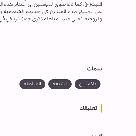
البيت(ع). كما دعا نقوي المؤمنين إلى اغتنام هذه ا
على تطبيق هذه المبادئ في حياتهم الشخصية والجم
والروحية. يُحيي عيد المباهلة ذكرى حدث تاريخي ف
سمات
باكستان
الشیعة
المباهلة
تعليقك
الاسم