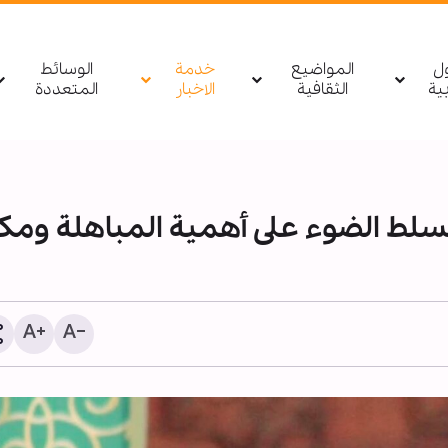
ول
المواضيع
خدمة
الوسائط
بیة
الثقافية
الاخبار
المتعددة
لط الضوء على أهمية المباهلة ومكا
ليس المال وحده.. ما السب
وراء مغادرة أهم مهندسي 