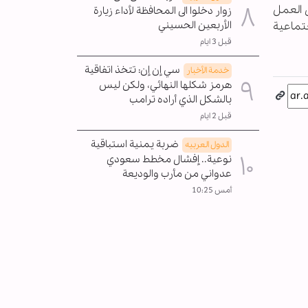
ى العمل
زوار دخلوا الى المحافظة لأداء زيارة
الأربعين الحسيني
تماعية
قبل 3 ايام
سي إن إن: تتخذ اتفاقية
خدمة الأخبار
هرمز شكلها النهائي، ولكن ليس
بالشكل الذي أراده ترامب
قبل 2 ايام
ضربة يمنية استباقية
الدول العربیه
نوعية.. إفشال مخطط سعودي
عدواني من مأرب والوديعة
أمس 10:25