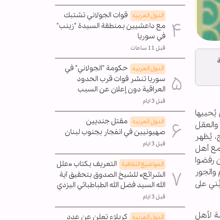
قوات الجولاني تشتبك
الدول العربیه
مع داعشيين بمنطقة السيدة "زينب"
في سوريا
قبل 11 ساعات
حكومة "الجولاني" في
الدول العربیه
سوريا تنشر قوات قرب الحدود
العراقية دون إعلان عن السبب
قبل 3 ايام
يُحييها
مقتل جنديين
الدول العربیه
 والعقل
صهيونيين في انفجار بجنوب لبنان
، يُظهر
قبل 3 ايام
 مع أهل
ن رفضوا
التعريف بكتاب «علل
المواضیع الثقافية
 والجور
الشرائع» للشيخ الصدوق بتحقيق آية
ُني على
الله السيد فضل الله الطباطبائي اليزدي
قبل 3 ايام
صة لأهل
كربلاء تعلن عن عدد
الدول العربیه