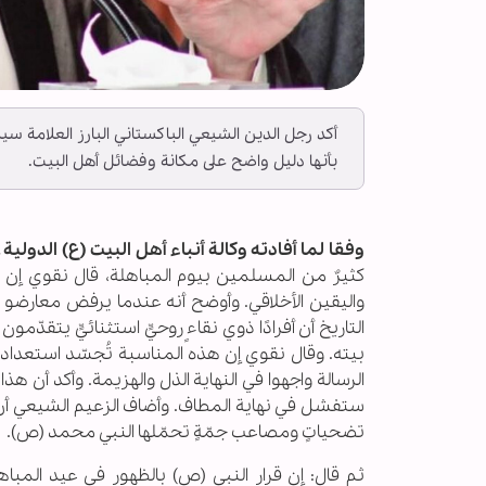
أكد رجل الدين الشيعي الباكستاني البارز العلامة سي
بأنها دليل واضح على مكانة وفضائل أهل البيت.
وفقا لما أفادته وكالة أنباء أهل البيت (ع) الدولية ــ 
كثيرٌ من المسلمين بيوم المباهلة، قال نقوي إن حدث
واليقين الأخلاقي. وأوضح أنه عندما يرفض معارضو ال
التاريخ أن أفرادًا ذوي نقاءٍ روحيٍّ استثنائيٍّ يتقد
بيته. وقال نقوي إن هذه المناسبة تُجسّد استعداد عب
الرسالة واجهوا في النهاية الذل والهزيمة. وأكد أن هذا
ستفشل في نهاية المطاف. وأضاف الزعيم الشيعي أن ال
تضحياتٍ ومصاعب جمّةٍ تحمّلها النبي محمد (ص).
ثم قال: إن قرار النبي (ص) بالظهور في عيد المباهلة