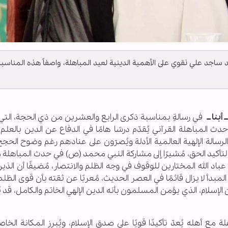
د ساجد علي نقوي على الأهمية الدينية لعيد المباهلة، واصفاً هذه المناسبة
أبنا ــ
في رسالةٍ بمناسبة ذكرى الرابع والعشرين من ذي الحجة، التي 
 المباهلة القرآني يُقدّم درسًا هامًا في الدفاع عن الدين بالعلم
رسالة الإلهية العالمية الأدلة ويُصرّون على عنادهم رغم وضوح الحجج
ّمون لتأكيد الحق، مُشيرًا إلى مشاركة النبي محمد (ص) في حدث المباهلة
اد الله المختارين للوقوف في وجه الظلم والانتصار، مُضيفًا أن الذي
 المبدأ لا يزال قائمًا في العصر الحديث، مُعربًا عن ثقته بأن قوى الظلم
إسلام، الذي يؤمن المسلمون بأنه الدين الإلهي الخاتم والكامل، قد ب
 مع أهله يُعدّ تأكيدًا قويًا على صدق الإسلام، ويُبرز المكانة الخا