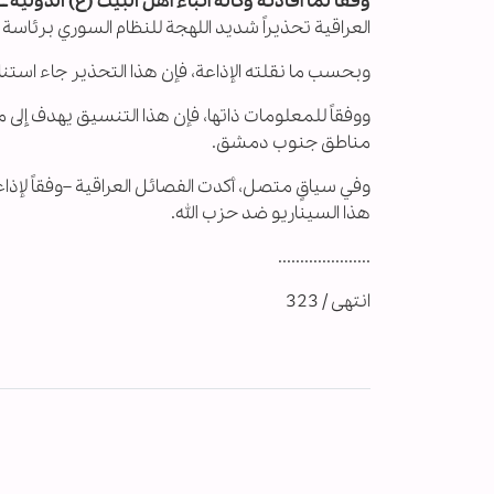
وفقا لما أفادته وكالة أنباء أهل البيت (ع) الدولية ــ
العراقية تحذيراً شديد اللهجة للنظام السوري برئاسة
وبحسب ما نقلته الإذاعة، فإن هذا التحذير جاء استنا
ووفقاً للمعلومات ذاتها، فإن هذا التنسيق يهدف إل
مناطق جنوب دمشق.
وفي سياقٍ متصل، أكدت الفصائل العراقية –وفقاً لإذ
هذا السيناريو ضد حزب الله.
.....................
انتهى / 323