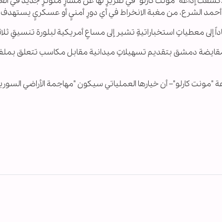
كشفت إذاعة "مونت كارلو" في تقريرٍ لها عن مسارٍ متوترٍ جديد في الع
 أحمد الشرع، من مغبة الانخراط في أي دورٍ أمنيٍ أو عسكريٍ يستهدف حز
داً إلى معطياتٍ استخباراتيةٍ تشير إلى مساعٍ أمريكية لبلورة تنسيقٍ 
ى مقايضة دمشق بتقديم تسهيلاتٍ ميدانية مقابل مكاسب تتعلق بملف "
اعة "مونت كارلو"– أن خيارها العملياتي سيكون "مهاجمة الأراضي السو