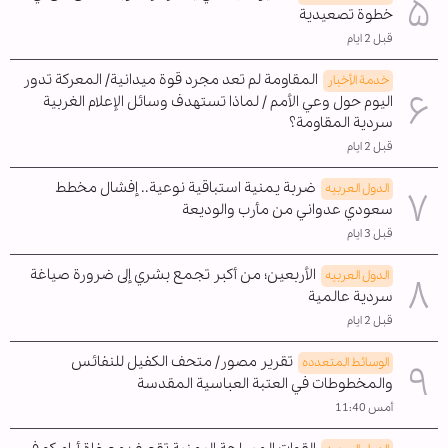
خطوة تصعيدية
قبل 2 ايام
المقاومة لم تعد مجرد قوة ميدانية/ المعركة تدور
خدمة الأخبار
اليوم حول وعي الأمم / لماذا تستهدف وسائل الإعلام الغربية
سردية المقاومة؟
قبل 2 ايام
ضربة يمنية استباقية نوعية.. إفشال مخطط
الدول العربیه
سعودي عدواني من مأرب والوديعة
قبل 3 ايام
الأربعين؛ من أكبر تجمع بشري إلى ضرورة صياغة
الدول العربیه
سردية عالمية
قبل 2 ايام
تقرير مصور/ متحف الكفيل للنفائس
الوسائط المتعدده
والمخطوطات في العتبة العباسية المقدسة
أمس 11:40