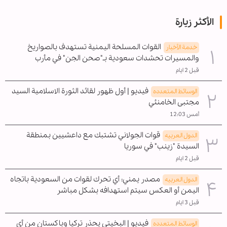
الأكثر زيارة
القوات المسلحة اليمنية تستهدف بالصواريخ
خدمة الأخبار
والمسيرات تحشدات سعودية بـ"صحن الجن" في مأرب
قبل 2 ايام
فيديو | أول ظهور لقائد الثورة الاسلامية السيد
الوسائط المتعدده
مجتبى الخامنئي
أمس 12:03
قوات الجولاني تشتبك مع داعشيين بمنطقة
الدول العربیه
السيدة "زينب" في سوريا
قبل 2 ايام
مصدر يمني: أي تحرك لقوات من السعودية باتجاه
الدول العربیه
اليمن أو العكس سيتم استهدافه بشكل مباشر
قبل 3 ايام
فيديو | البخيتي يحذر تركيا وباكستان من أي
الوسائط المتعدده