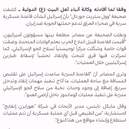
وفقا لما أفادته وكالة أنباء أهل البيت (ع) الدولية ــ
كشفت
صحيفة "وول ستريت جورنال" بأنّ إسرائيل أنشأت قاعدة عسكرية
سرية في صحراء العراق لدعم حملتها الجوية ضد إيران.
ونقلت الصحيفة عن مصادر مطلعة بينها مسؤولون أميركيون،
"أُقيمت القاعدة قبيل اندلاع الحرب بعلم الولايات المتحدة، وضمَّت
قوات خاصة وشكّلت مركزاً لوجيستياً لسلاح الجو الإسرائيلي، كما
تمركزت فيها فرق للبحث والإنقاذ تحسّباً لإسقاط طيارين
إسرائيليين خلال العمليات".
وترى المصادر أنّ "القاعدة السرّية ساعدت إسرائيل على تقليص
المسافة مع ساحة العمليات، ما أتاح تنفيذ مهمات إنقاذ وتدخل
سريع، إضافة إلى وجود وحدات نخبة من سلاح الجو الإسرائيلي
مدرّبة على تنفيذ عمليات كوماندوز داخل أراضي العدو".
وقال مايكل نايتس، مدير الأبحاث في شركة "هورايزن إنغايج"
الاستشارية: "من الطبيعي قبل أي عملية عسكرية أن تتم عمليات
استطلاع وإنشاء مواقع من هذا النوع".