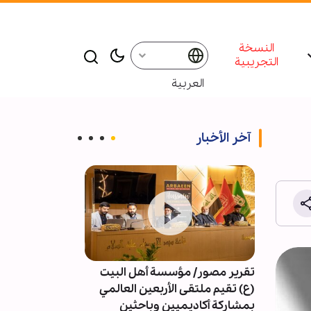
النسخة
التجريبية
العربية
آخر الأخبار
تقرير مصور/ مؤسسة أهل البيت
4091 خرقا 
(ع) تقيم ملتقى الأربعين العالمي
النار في غزة
بمشاركة أكاديميين وباحثين