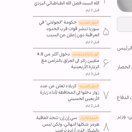
الله السيد فضل الله الطباطبائي اليزدي
قبل 2 ايام
حكومة "الجولاني" في
الدول العربیه
سوريا تنشر قوات قرب الحدود
العراقية دون إعلان عن السبب
قبل 2 ايام
 الرئيس
دخول أكثر من 4.8
الوسائط المتعدده
ملايين زائر الى العراق بالتزامن مع
 الحصار
الزيارة الأربعينية
قبل 3 ايام
كربلاء تعلن عن عدد
الدول العربیه
زوار دخلوا الى المحافظة لأداء زيارة
 الدفاع
الأربعين الحسيني
قبل 2 ايام
، وزير
سي إن إن: تتخذ اتفاقية
خدمة الأخبار
هرمز شكلها النهائي، ولكن ليس
بالشكل الذي أراده ترامب