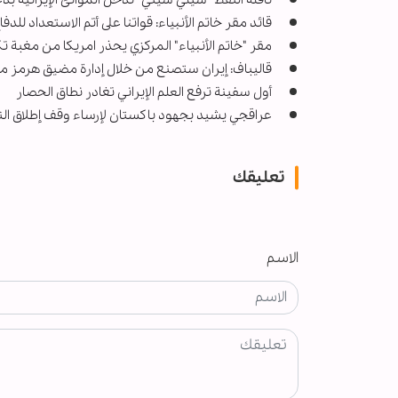
ناقلة النفط "سيلي سيتي" تدخل الموانئ الإيرانية 
قائد مقر خاتم الأنبياء: قواتنا على أتم الاستعداد للدف
مقر "خاتم الأنبياء" المركزي يحذر امريكا من مغبة تك
قاليباف: إيران ستصنع من خلال إدارة مضيق هرمز 
أول سفينة ترفع العلم الإيراني تغادر نطاق الحصار
عراقجي يشيد بجهود باكستان لإرساء وقف إطلاق النا
تعليقك
الاسم