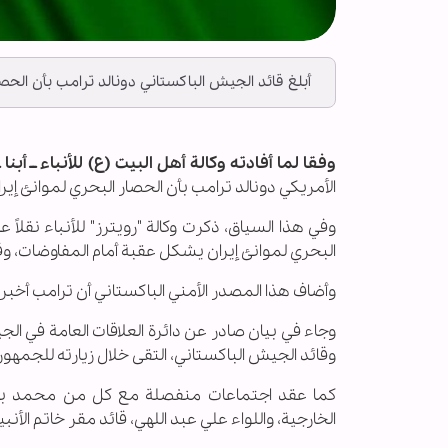
أبلغ قائد الجيش الباكستاني دونالد ترامب بأن الحص
وفقا لما أفادته وكالة أهل البيت (ع) للأنباء ــ أبنا ـ
الأمريكي دونالد ترامب بأن الحصار البحري لموانئ إيرا
وفي هذا السياق، ذكرت وكالة "رويترز" للأنباء نقلا
البحري لموانئ إيران يشكل عقبة أمام المفاوضات، وق
وأضاف هذا المصدر الأمني الباكستاني أن ترامب أخبر 
وجاء في بيان صادر عن دائرة العلاقات العامة في ا
وقائد الجيش الباكستاني، التقى خلال زيارته للجمهور
كما عقد اجتماعات منفصلة مع كل من محمد باق
الخارجية، واللواء علي عبد اللهي، قائد مقر خاتم الأنب