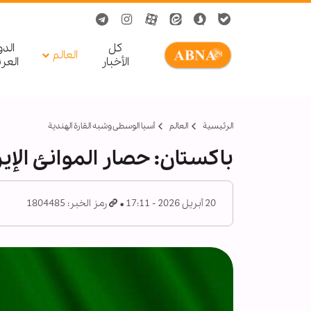
کل
الد
العالم
الأخبار
العر
الرئيسية
العالم
أسیا الوسطی وشبه القارة الهندية
باكستان: حصار الموانئ الإي
20 أبريل 2026 - 17:11
رمز الخبر: 1804485