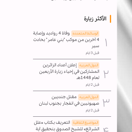
الأكثر زيارة
وفاة 4 رواديد وإصابة
الوسائط المتعدده
4 آخرين من موكب "بني عامر" بحادث
سير
قبل 3 ايام
إعلان أعداد الزائرين
الدول العربیه
المشاركين في إحياء زيارة الأربعين
لعام 1448هـ
قبل 2 ايام
مقتل جنديين
الدول العربیه
صهيونيين في انفجار بجنوب لبنان
قبل 2 ايام
التعريف بكتاب «علل
المواضیع الثقافية
الشرائع» للشيخ الصدوق بتحقيق آية