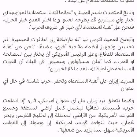
للقوات المسلحة للدفاع عن البلاد".
وتابع المتحدث باسم الجيش: "لطالما أكدنا استعدادنا لمواجهة أي
خيار وأي سيناريو قد يطرحه العدو، وإذا اختار العدو خيار الحرب،
فنحن على أهبة الاستعداد لأي خيار في ظروف الحرب".
وأوضح العميد أكرمي نيا أنه بالإضافة إلى الطائرات المسيرة، تم
تحسين وتجهيز أنظمة دفاعية أخرى، مضيفًا: "نحن على أهبة
الاستعداد للدفاع، وعلى الرئيس الأمريكي أن يختار بين المصالحة
أو الحرب، كما أعلن مسؤولون رسميون في البلاد أن القوات
المسلحة على أهبة الاستعداد لكلا الخيارين".
المزيد: إيران على أُهبة الاستعداد وتحذر: حرب شاملة في حال أي
عدوان
وفيما يتعلق برد إيران على أي عدوان أمريكي، قال: "إذا اندلعت
حرب، فسيمتد نطاقها ليشمل كامل أراضي المنطقة وجميع
القواعد الأمريكية؛ من الأراضي المحتلة إلى الخليج الفارسي وبحر
عُمان، حيث تتواجد قواعد أمريكية. إن وصولنا إلى القواعد
الأمريكية سهل، مما يزيد من ضعفها".