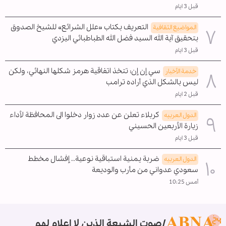
قبل 3 ايام
التعريف بكتاب «علل الشرائع» للشيخ الصدوق
المواضیع الثقافية
بتحقيق آية الله السيد فضل الله الطباطبائي اليزدي
قبل 3 ايام
سي إن إن: تتخذ اتفاقية هرمز شكلها النهائي، ولكن
خدمة الأخبار
ليس بالشكل الذي أراده ترامب
قبل 2 ايام
كربلاء تعلن عن عدد زوار دخلوا الى المحافظة لأداء
الدول العربیه
زيارة الأربعين الحسيني
قبل 3 ايام
ضربة يمنية استباقية نوعية.. إفشال مخطط
الدول العربیه
سعودي عدواني من مأرب والوديعة
أمس 10:25
صوت الشيعة الذين لا إعلام لهم