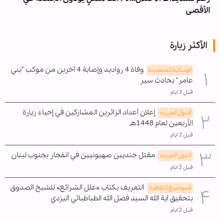
الأقصى
الأكثر زيارة
وفاة 4 رواديد وإصابة 4 آخرين من موكب "بني
الوسائط المتعدده
عامر" بحادث سير
قبل 3 ايام
إعلان أعداد الزائرين المشاركين في إحياء زيارة
الدول العربیه
الأربعين لعام 1448هـ
قبل 2 ايام
مقتل جنديين صهيونيين في انفجار بجنوب لبنان
الدول العربیه
قبل 2 ايام
التعريف بكتاب «علل الشرائع» للشيخ الصدوق
المواضیع الثقافية
بتحقيق آية الله السيد فضل الله الطباطبائي اليزدي
قبل 2 ايام