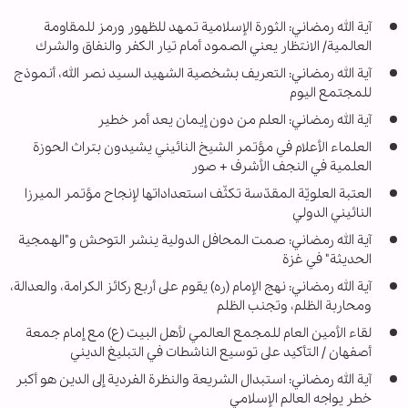
آية الله رمضاني: الثورة الإسلامية تمهد للظهور ورمز للمقاومة
العالمية/ الانتظار يعني الصمود أمام تيار الكفر والنفاق والشرك
آية الله رمضاني: التعريف بشخصية الشهيد السيد نصر الله، أنموذج
للمجتمع اليوم
آية الله رمضاني: العلم من دون إيمان يعد أمر خطير
العلماء الأعلام في مؤتمر الشيخ النائيني يشيدون بتراث الحوزة
العلمية في النجف الأشرف + صور
العتبة العلويّة المقدّسة تكثّف استعداداتها لإنجاح مؤتمر الميرزا
النائيني الدولي
آية الله رمضاني: صمت المحافل الدولية ينشر التوحش و"الهمجية
الحديثة" في غزة
آية الله رمضاني: نهج الإمام (ره) يقوم على أربع ركائز الكرامة، والعدالة،
ومحاربة الظلم، وتجنب الظلم
لقاء الأمين العام للمجمع العالمي لأهل البيت (ع) مع إمام جمعة
أصفهان / التأكيد على توسيع الناشطات في التبليغ الديني
آية الله رمضاني: استبدال الشريعة والنظرة الفردية إلى الدين هو أكبر
خطر يواجه العالم الإسلامي