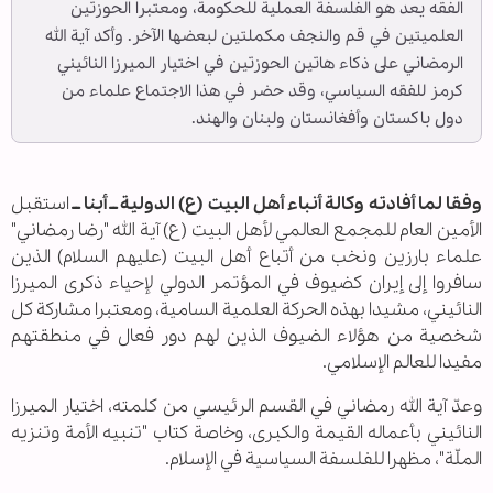
الفقه يعد هو الفلسفة العملية للحكومة، ومعتبرا الحوزتين
العلميتين في قم والنجف مكملتين لبعضها الآخر. وأكد آية الله
الرمضاني على ذكاء هاتين الحوزتين في اختيار الميرزا النائيني
كرمز للفقه السياسي، وقد حضر في هذا الاجتماع علماء من
دول باكستان وأفغانستان ولبنان والهند.
وفقا لما أفادته وكالة أنباء أهل البيت (ع) الدولية ــ أبنا ــ
استقبل
الأمين العام للمجمع العالمي لأهل البيت (ع) آية الله "رضا رمضاني"
علماء بارزين ونخب من أتباع أهل البيت (عليهم السلام) الذين
سافروا إلى إيران كضيوف في المؤتمر الدولي لإحياء ذكرى الميرزا
النائيني، مشيدا بهذه الحركة العلمية السامية، ومعتبرا مشاركة كل
شخصية من هؤلاء الضيوف الذين لهم دور فعال في منطقتهم
مفيدا للعالم الإسلامي.
وعدّ آية الله رمضاني في القسم الرئيسي من كلمته، اختيار الميرزا
النائيني بأعماله القيمة والكبرى، وخاصة كتاب "تنبيه الأمة وتنزيه
الملّة"، مظهرا للفلسفة السياسية في الإسلام.