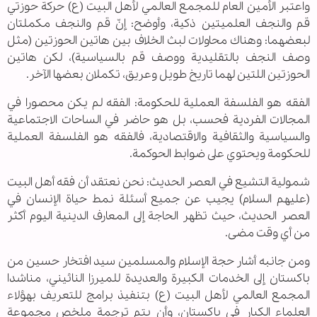
واعتبر الأمين العام للمجمع العالمي لأهل البيت (ع) حركة حوزتي
قم والنجف العلميتين ذكية، وأوضح: إنّ قم والنجف مكملتان
لبعضهما: وهناك محاولات لبث الخلاف بين هاتين الحوزتين (مثل
وصف النجف بالتقليدية ووصف قم بالسياسية)، لكن هاتين
الحوزتين اللتين لهما تاريخ طويل وعريق، تكملان بعضها الآخر.
الفقه هو الفلسفة العملية للحكومة: الفقه لم يكن محصورا في
المجالات الفردية فحسب، بل هو حاضر في الساحات الاجتماعية
والسياسية والثقافية والاقتصادية، فالفقه هو الفلسفة العملية
للحكومة ويحتوي على ضوابط الحوكمة.
شمولية التشيع في العصر الحديث: نحن نعتقد أن فقه أهل البيت
(عليهم السلام) يجيب عن جميع أسئلة نمط حياة الإنسان في
العصر الحديث، حيث تظهر الحاجة إلى المعارف الدينية اليوم أكثر
من أي وقت مضى.
ومن جانبه أشار حجة الإسلام والمسلمين سيد افتخار حسين من
باكستان إلى الخدمات الكبيرة والعديدة للميرزا النائيني، مناشدا
المجمع العالمي لأهل البيت (ع) بتنفيذ برامج للتعريف بهؤلاء
العلماء الكبار في باكستان، وأن يتم ترجمة ملخص مجموعة