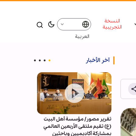
النسخة
التجريبية
العربية
آخر الأخبار
تقرير مصور/ مؤسسة أهل البيت
4091 خرقا 
(ع) تقيم ملتقى الأربعين العالمي
النار في غزة
بمشاركة أكاديميين وباحثين