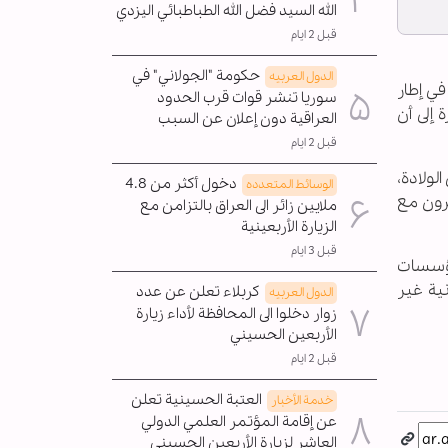
الله السيد فضل الله الطباطبائي اليزدي
قبل 2 ايام
حكومة "الجولاني" في
الدول العربیه
في إطار
سوريا تنشر قوات قرب الحدود
إلى أن
العراقية دون إعلان عن السبب
قبل 2 ايام
ية المركزة و8 في عناية حديثي الولادة،
دخول أكثر من 4.8
الوسائط المتعدده
تشفى بحثاً عن الأمان، فيما بقي 40 مريضاً آخرون مع
ملايين زائر الى العراق بالتزامن مع
الزيارة الأربعينية
قبل 3 ايام
مؤسسات
ية غير
كربلاء تعلن عن عدد
الدول العربیه
زوار دخلوا الى المحافظة لأداء زيارة
الأربعين الحسيني
قبل 2 ايام
العتبة الحسينية تعلن
خدمة الأخبار
عن إقامة المؤتمر العلمي الدولي
العاشر لزيارة الأربعين الحسيني