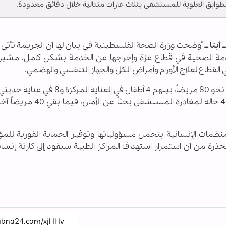
طوابق العلوية للمستشفى بثلاث غارات متتالية خلال دقائق معدودة.
أبنا ــ
أوضحت وزارة الصحة الفلسطينية في بيان لها أن الجريمة تأتي 
ومة الصحية في قطاع غزة وإخراجها عن الخدمة بشكل كامل، مشيرة 
طاع لعلاج الأورام وأمراض الكلى والجهاز التنفسي والهضمي.
وبحسب البيان، كان في المستشفى وقت الاستهداف نحو 80 مريضاً، بينهم 4 أطفال في العنا
إضافة إلى 30 من أفراد الطاقم الطبي. وقد اضطرت 40 حالة لمغادرة المس
منظمات الإنسانية بتحمل مسؤولياتها وتوفير الحماية الفورية لل
ذرة من أن استمرار استهداف المراكز الطبية سيقود إلى كارثة إنسان