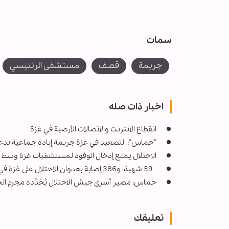
سمات
جريمة
قصف
مستشفى الرنتيسي
اخبار ذات صله
انقطاع الانترنت والاتصالات الأرضية في غزة
"حماس": التصعيد في غزة جريمة إبادة جماعية بدع
الاحتلال يمنع إدخال الوقود لمستشفيات غزة وسط ك
59 شهيدًا و386 إصابة بعدوان الاحتلال على غزة في 24 ساعة
حماس: مصير أسرى جيش الاحتلال يُحَدِّده مجرم الحر
تعليقك