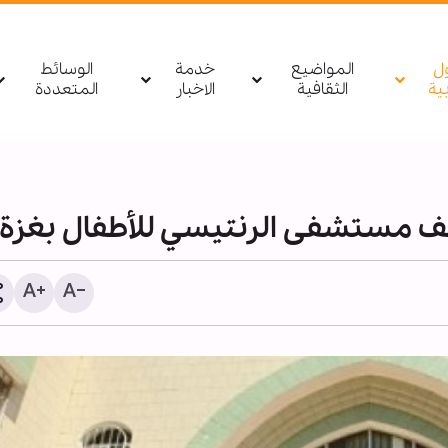
ول
المواضيع
خدمة
الوسائط
بیة
الثقافية
الاخبار
المتعددة
صف مستشفى الرنتيسي للأطفال بغزة
1255 شهيدا منذ وقف النار في غزة