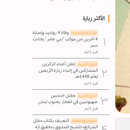
الأكثر زيارة
وفاة 4 رواديد وإصابة
الوسائط المتعدده
4 آخرين من موكب "بني عامر" بحادث
سير
قبل 3 ايام
إعلان أعداد الزائرين
الدول العربیه
المشاركين في إحياء زيارة الأربعين
لعام 1448هـ
قبل 2 ايام
مقتل جنديين
الدول العربیه
صهيونيين في انفجار بجنوب لبنان
قبل 2 ايام
التعريف بكتاب «علل
المواضیع الثقافية
الشرائع» للشيخ الصدوق بتحقيق آية