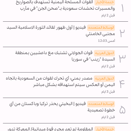
القوات المسلحة اليمنية تستهدف بالصواريخ
خدمة الأخبار
والمسيرات تحشدات سعودية بـ"صحن الجن" في مأرب
قبل 2 ايام
فيديو | أول ظهور لقائد الثورة الاسلامية السيد
الوسائط المتعدده
مجتبى الخامنئي
أمس 12:03
قوات الجولاني تشتبك مع داعشيين بمنطقة
الدول العربیه
السيدة "زينب" في سوريا
قبل 2 ايام
مصدر يمني: أي تحرك لقوات من السعودية باتجاه
الدول العربیه
اليمن أو العكس سيتم استهدافه بشكل مباشر
قبل 3 ايام
فيديو | البخيتي يحذر تركيا وباكستان من أي
الوسائط المتعدده
خطوة تصعيدية
قبل 2 ايام
المقاومة لم تعد مجرد قوة ميدانية/ المعركة تدور
خدمة الأخبار