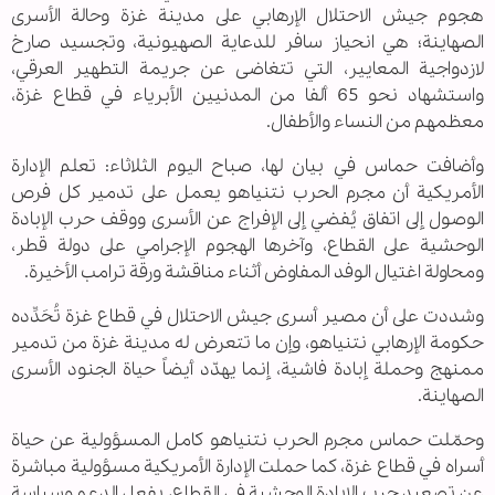
هجوم جيش الاحتلال الإرهابي على مدينة غزة وحالة الأسرى
الصهاينة؛ هي انحياز سافر للدعاية الصهيونية، وتجسيد صارخ
لازدواجية المعايير، التي تتغاضى عن جريمة التطهير العرقي،
واستشهاد نحو 65 ألفا من المدنيين الأبرياء في قطاع غزة،
معظمهم من النساء والأطفال.
وأضافت حماس في بيان لها، صباح اليوم الثلاثاء: تعلم الإدارة
الأمريكية أن مجرم الحرب نتنياهو يعمل على تدمير كل فرص
الوصول إلى اتفاق يُفضي إلى الإفراج عن الأسرى ووقف حرب الإبادة
الوحشية على القطاع، وآخرها الهجوم الإجرامي على دولة قطر،
ومحاولة اغتيال الوفد المفاوض أثناء مناقشة ورقة ترامب الأخيرة.
وشددت على أن مصير أسرى جيش الاحتلال في قطاع غزة تُحَدِّده
حكومة الإرهابي نتنياهو، وإن ما تتعرض له مدينة غزة من تدمير
ممنهج وحملة إبادة فاشية، إنما يهدّد أيضاً حياة الجنود الأسرى
الصهاينة.
وحمّلت حماس مجرم الحرب نتنياهو كامل المسؤولية عن حياة
أسراه في قطاع غزة، كما حملت الإدارة الأمريكية مسؤولية مباشرة
عن تصعيد حرب الإبادة الوحشية في القطاع، بفعل الدعم وسياسة