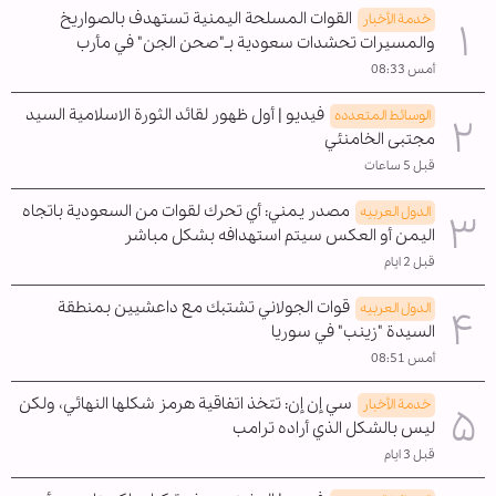
القوات المسلحة اليمنية تستهدف بالصواريخ
خدمة الأخبار
والمسيرات تحشدات سعودية بـ"صحن الجن" في مأرب
أمس 08:33
فيديو | أول ظهور لقائد الثورة الاسلامية السيد
الوسائط المتعدده
مجتبى الخامنئي
قبل 5 ساعات
مصدر يمني: أي تحرك لقوات من السعودية باتجاه
الدول العربیه
اليمن أو العكس سيتم استهدافه بشكل مباشر
قبل 2 ايام
قوات الجولاني تشتبك مع داعشيين بمنطقة
الدول العربیه
السيدة "زينب" في سوريا
أمس 08:51
سي إن إن: تتخذ اتفاقية هرمز شكلها النهائي، ولكن
خدمة الأخبار
ليس بالشكل الذي أراده ترامب
قبل 3 ايام