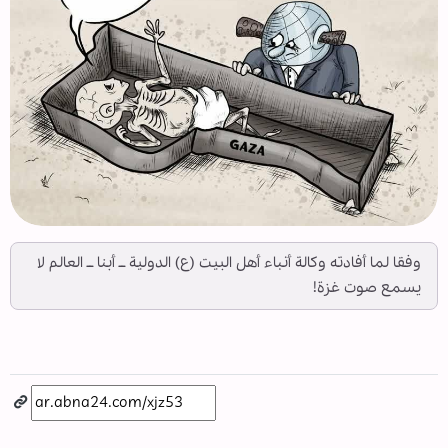
وفقا لما أفادته وكالة أنباء أهل البيت (ع) الدولية ــ أبنا ــ العالم لا
يسمع صوت غزة!