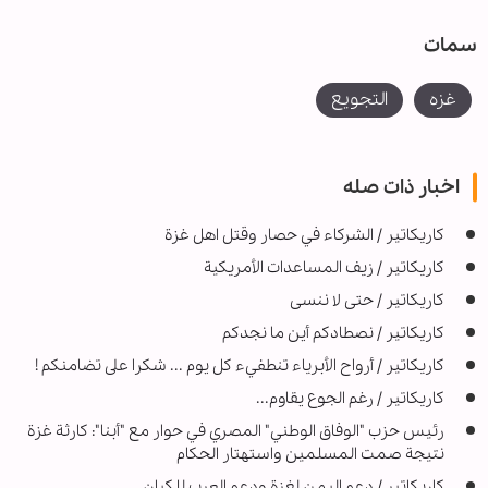
سمات
غزه
التجويع
اخبار ذات صله
كاريكاتير / الشركاء في حصار وقتل اهل غزة
كاريكاتير / زيف المساعدات الأمريكية
كاريكاتير / حتى لا ننسى
كاريكاتير / نصطادكم أين ما نجدكم
كاريكاتير / أرواح الأبرياء تنطفيء كل يوم ... شكرا على تضامنكم !
كاريكاتير / رغم الجوع يقاوم...
رئيس حزب "الوفاق الوطني" المصري في حوار مع "أبنا": كارثة غزة
نتيجة صمت المسلمين واستهتار الحكام
كاريكاتير / دعم اليمن لغزة ودعم العرب للكيان