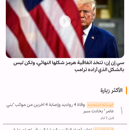
سي إن إن: تتخذ اتفاقية هرمز شكلها النهائي، ولكن ليس
بالشكل الذي أراده ترامب
الأكثر زيارة
وفاة 4 رواديد وإصابة 4 آخرين من موكب "بني
الوسائط المتعدده
عامر" بحادث سير
قبل 2 ايام
إعلان أعداد الزائرين المشاركين في إحياء زيارة