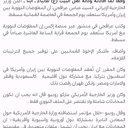
وفقا لما أفادته وكالة أهل البيت (ع) للأنباء ـ ابنا ـ
أعلن وزير
الخارجية الإيراني، السيد عباس عراقجي، أن المفاوضات النووية بين
إيران وأمريكا ستعقد يوم الجمعة في العاصمة العُمانية مسقط.
وكتب عراقجي في منشور عبر منصة إكس إن المفاوضات النووية
مع أمريكا ستُعقد يوم الجمعة قرابة الساعة العاشرة صباحاً في
مسقط.
وأضاف: «أشكر الإخوة العُمانيين على توفير جميع الترتيبات
اللازمة».
وكان المقرر أن تُعقد المفاوضات النووية بين إيران وأمريكا في
اسطنبول بتركيا، مع مشاركة دول أقليمية كالسعودية وقطر
والامارات ومصر، ولكن طهران رفضت ذلك.
وكان وزير الخارجية الأمريكي ماركو روبيو قال انه يجب ان تكون
المحادثات شاملة ولا تقتصر على الملف النووي فقط .
وقال روبيو -خلال مؤتمر استضافته وزارة الخارجية الأمريكية حول
المعادن النادرة بمشاركة دول أوروبية وآسيوية وأفريقية-: ان
المحادثات مع إيران يجب أن تشمل ملفات متعددة، في مقدمتها