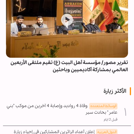
تقرير مصور/ مؤسسة أهل البيت (ع) تقيم ملتقى الأربعين
العالمي بمشاركة أكاديميين وباحثين
الأكثر زيارة
وفاة 4 رواديد وإصابة 4 آخرين من موكب "بني
الوسائط المتعدده
عامر" بحادث سير
قبل 2 ايام
إعلان أعداد الزائرين المشاركين في إحياء زيارة
الدول العربیه