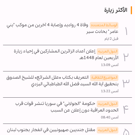
الأكثر زيارة
وفاة 4 رواديد وإصابة 4 آخرين من موكب "بني
الوسائط المتعدده
عامر" بحادث سير
قبل 2 ايام
إعلان أعداد الزائرين المشاركين في إحياء زيارة
الدول العربیه
الأربعين لعام 1448هـ
أمس 13:09
التعريف بكتاب «علل الشرائع» للشيخ الصدوق
المواضیع الثقافية
بتحقيق آية الله السيد فضل الله الطباطبائي اليزدي
أمس 13:22
حكومة "الجولاني" في سوريا تنشر قوات قرب
الدول العربیه
الحدود العراقية دون إعلان عن السبب
أمس 08:40
مقتل جنديين صهيونيين في انفجار بجنوب لبنان
الدول العربیه