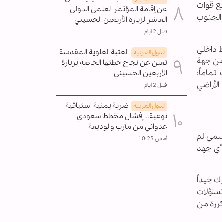
مع قوات
عن إقامة المؤتمر العلمي الدولي
 الجنوب
العاشر لزيارة الأربعين الحسيني
قبل 2 ايام
 داخلي
العتبة العلوية المقدسة
الدول العربیه
ومن جهة
تعلن عن نجاح خطتها الخاصة بزيارة
ماماً:
الأربعين الحسيني
الأراضي
قبل 2 ايام
ضربة يمنية استباقية
الدول العربیه
نوعية.. إفشال مخطط سعودي
عدواني من مأرب والوديعة
رسمي لم
أمس 10:25
أي جهد
ك جيداً
ساؤلات
كررة من