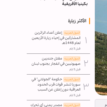
بكينيا الأفريقية
الغربية سردية 
الأكثر زيارة
إعلان أعداد الزائرين
الدول العربیه
المشاركين في إحياء زيارة الأربعين
لعام 1448هـ
قبل 3 ايام
مقتل جنديين
الدول العربیه
صهيونيين في انفجار بجنوب لبنان
قبل 3 ايام
حكومة "الجولاني" في
الدول العربیه
سوريا تنشر قوات قرب الحدود
العراقية دون إعلان عن السبب
قبل 3 ايام
مصدر يمني: أي تحرك
م
الدول العربیه