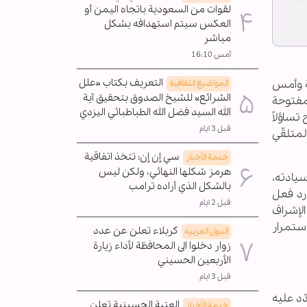
لقوات من السعودية باتجاه اليمن أو
العكس سيتم استهدافه بشكل
مباشر
أمس 16:10
التعريف بكتاب «علل
ة وأمس
المواضیع الثقافية
الشرائع» للشيخ الصدوق بتحقيق آية
مفتوحة
الله السيد فضل الله الطباطبائي اليزدي
تساؤلاً
قبل 3 ايام
لمتلقّي
سي إن إن: تتخذ اتفاقية
خدمة الأخبار
هرمز شكلها النهائي، ولكن ليس
سيادته،
بالشكل الذي أراده ترامب
رد فعل
قبل 2 ايام
الإشراف
استمرار
كربلاء تعلن عن عدد
الدول العربیه
زوار دخلوا الى المحافظة لأداء زيارة
الأربعين الحسيني
قبل 3 ايام
شروط الرئيسية للقرار الدولي 1701، الذي جاء بعد حرب تموز عام 2006 وشُدّد عليه
العتبة الحسينية تعلن
خدمة الأخبار