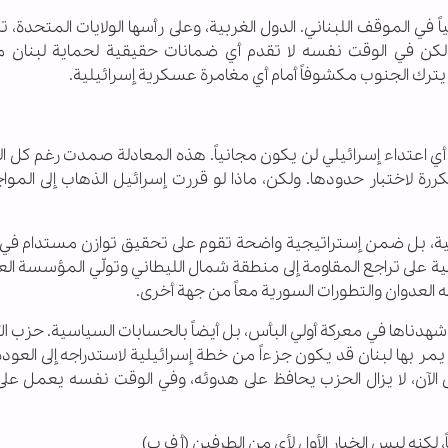
ً في الموقف اللبناني. الدول الغربية، وعلى رأسها الولايات المتحدة، تز
ن في الوقت نفسه لا تقدم أي ضمانات حقيقية لحماية لبنان 
 يترك الجنوب مكشوفاً أمام أي مغامرة عسكرية إسرائيلية.
 واضحة: أي اعتداء إسرائيلي لن يكون مجانياً. هذه المعادلة صمدت رغم كل ا
ررة لاختبار حدودها. ولكن، ماذا لو قررت إسرائيل الذهاب إلى المو
وائية، بل ضمن إستراتيجية واضحة تقوم على تحقيق توازن مستدام في 
انية على تراجع المقاومة إلى منطقة شمال الليطاني وتولّي المؤسسة ا
رضه العدوان والتطورات السورية معاً من جهة أخرى.
ي شهدناها في معركة أولي البأس، بل أيضاً بالحسابات السياسية. حزب ال
 بها لبنان قد يكون جزءاً من خطة إسرائيلية لاستدراجه إلى العودة
 الآن، لا يزال الحزب يحافظ على هدوئه، وفي الوقت نفسه يعمل على
، لكنه ليس الخيار الأول لأي من الطرفين (أ ف ب)