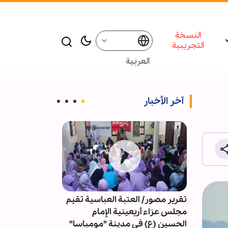
النسخة
التجريبية
العربية
آخر الأخبار
تستهدف
تقرير مصور/ العتبة العباسية تقيم
المقاومة لم تع
دات
مجلس عزاء أريعينية الإمام
المعركة تدور ال
مأرب
الحسين (ع) في مدينة "مومباسا"
لماذا تستهدف و