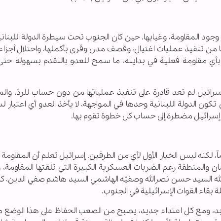
وجود المقاومة، وغيابها. حين كان الجنوب تحت سيطرة الدولة اللبنان
ادع يمنعها من تنفيذ عمليات اغتيال، وقصف مدن وقرى بأكملها، واحتلال أجزا
نانية. حتى اجتياح 1982، لم يواجه بأي مقاومة فعلية في بدايته، ما سمح للعدو بالتقدم بسهولة 
سرائيل لم تعد قادرة على تنفيذ عملياتها من دون حساب للردّ، وال
ون الدولة اللبنانية وحدها في المواجهة، لا يأخذ العدو أي اعتبار لس
ح إسرائيل مضطرة إلى حساب كل خطوة تقوم بها.
ً، لكنه ليس الخيار الأول لأي من الطرفين. إسرائيل تعلم أن المقاومة ا
ان والمنطقة رغم الضربات العسكرية الكبيرة التي تلقتها المقاومة، 
 الله السيد حسن نصرالله وصفيّه الهاشمي السيد هاشم صفي الدين، ك
ة بقاء القوات الإسرائيلية في الجنوب.
الأبد، ومع كل اعتداء جديد، يصبح من الصعب الحفاظ على هذا الوضع