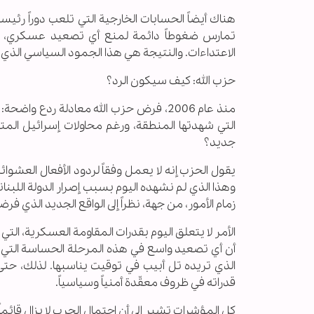
هناك أيضاً الحسابات الخارجية التي تلعب دوراً رئيسيا
تمارس ضغوطاً دائمة لمنع أي تصعيد عسكري، لك
الاعتداءات. والنتيجة هي هذا الجمود السياسي الذي
حزب الله: كيف سيكون الرد؟
منذ عام 2006، فرض حزب الله معادلة ردع
التي شهدتها المنطقة، ورغم محاولات إسرائيل المتك
جديد؟
يقول الحزب إنه لا يعمل وفقاً لردود الأفعال العش
وهذا الذي لم نشهده اليوم بسبب إصرار الدولة اللبن
زمام الأمور، من جهة، نظراً إلى الواقع الجديد الذي ف
الأمر لا يتعلق اليوم بقدرات المقاومة العسكرية، الت
أن أي تصعيد واسع في هذه المرحلة الحساسة التي يمر
الذي تريده تل أبيب في توقيت يناسبها. لذلك، حتى
قدراته في ظروف معقّدة أمنياً وسياسياً.
كل المؤشرات تشير إلى أن احتمال الحرب لا يزال قائماً