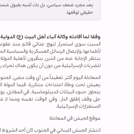
يعد مجرد ضعف سياسي، بل بات أشبه بقبول ضمني ب
حقيقي لوقفها.
وفقا لما أفادته وكالة أنباء أهل البيت (ع) الدولية ــ 
السبت سوى استمرار لنهج عدائي قائم منذ عقود.
لأطماعها، ولإيصال الرسائل العسكرية والسياسية ال
ينتظر الإجابة عنه من الذين ينظّرون لأهلية الدولة
للضربات الإسرائيلية من دون أن يكون هناك تحرك را
المعادلة اليوم أكثر تعقيداً من أي وقت مضى. الجنوب،
يعيش تحت وطأة اعتداءات متكررة، فيما الدولة الل
يتجاوز حدود البيانات الديبلوماسية. في المقابل، 
على وقف إطلاق النار. وفي الوقت نفسه ومما لا شك 
الاستفزازات الإسرائيلية.
موقع الجيش في المعادلة