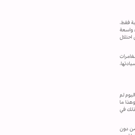
ية فقط،
ء واسعة
حتى احتلال
مغامرات
يادتها،
ليوم لم
وهذا ما
ذلك في
 من دون