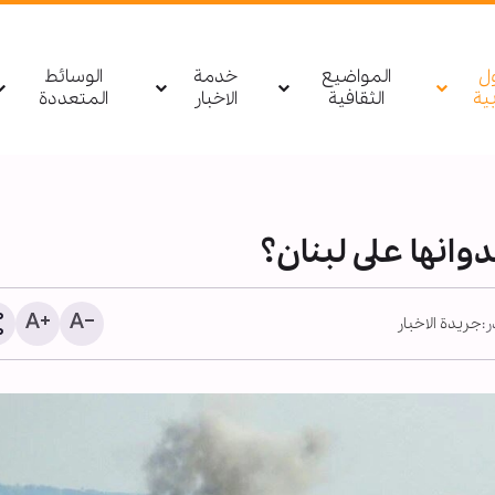
ول
المواضيع
خدمة
الوسائط
بیة
الثقافية
الاخبار
المتعددة
انها على لبنان؟
:
جريدة الاخبار
القوات المسلحة اليمنية 
بالصواريخ والمسيرات تحش
سعودية بـ"صحن الجن" في 