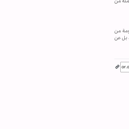
املة من
اومة من
، بل عن