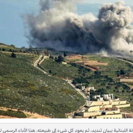
اللبنانية ببيان تنديد، ثم يعود كل شيء إلى طبيعته. هذا الأداء الرسمي ل