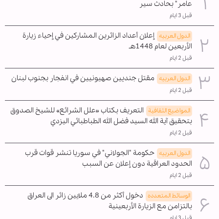
عامر" بحادث سير
قبل 3 ايام
إعلان أعداد الزائرين المشاركين في إحياء زيارة
الدول العربیه
الأربعين لعام 1448هـ
قبل 2 ايام
مقتل جنديين صهيونيين في انفجار بجنوب لبنان
الدول العربیه
قبل 2 ايام
التعريف بكتاب «علل الشرائع» للشيخ الصدوق
المواضیع الثقافية
بتحقيق آية الله السيد فضل الله الطباطبائي اليزدي
قبل 2 ايام
حكومة "الجولاني" في سوريا تنشر قوات قرب
الدول العربیه
الحدود العراقية دون إعلان عن السبب
قبل 2 ايام
دخول أكثر من 4.8 ملايين زائر الى العراق
الوسائط المتعدده
بالتزامن مع الزيارة الأربعينية
قبل 3 ايام