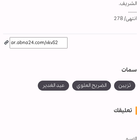
الشريف.
.......
انتهى/ 278
سمات
تزيين
الضريح العلوي
عيد الغدير
تعليقك
الاسم