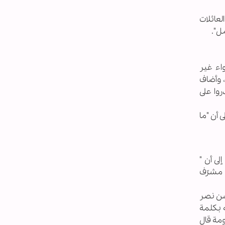
لعائلات
مل".
اء غير
 وأضاف
روا على
 أن "ما
ى أن "
ي مشرّف
سن نصر
ه بكلمة
ومة قال