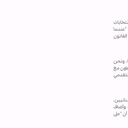
نتخابات
 "عندما
القانون
، ونحن
عاون مع
لتقدمي
نانيين،
 وأضاف
أن "على