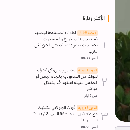
الأكثر زيارة
القوات المسلحة اليمنية
خدمة الأخبار
تستهدف بالصواريخ والمسيرات
تحشدات سعودية بـ"صحن الجن" في
مأرب
أمس 08:33
مصدر يمني: أي تحرك
الدول العربیه
لقوات من السعودية باتجاه اليمن أو
العكس سيتم استهدافه بشكل
مباشر
قبل 2 ايام
قوات الجولاني تشتبك
الدول العربیه
مع داعشيين بمنطقة السيدة "زينب"
في سوريا
أمس 08:51