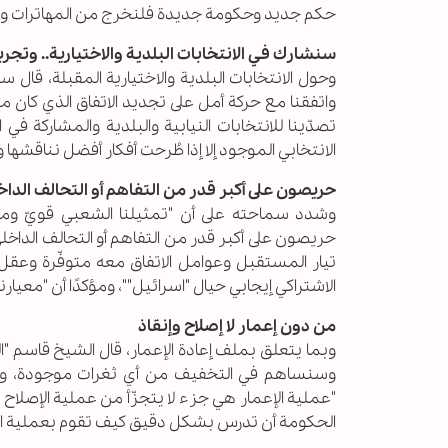
حكم جديد وحكومة جديدة فلنخرج من المهاترات ولنر
سنشارك في الانتخابات البلدية والاختيارية.. وتجربت
وحول الانتخابات البلدية والاختيارية المقبلة، قال 
واتفقنا مع حركة أمل على تجديد الاتفاق الذي كان 
تصدّينا للانتخابات النيابية والبلدية والمشاركة ف
الانتخابي الموجود إلا إذا طُرحت أفكار أفضل نناقشها و
حريصون على أكبر قدر من التفاهم أو التحالف الدا
وشدد سماحته على أن "تمثيلنا الشعبي قويّ وم
حريصون على أكبر قدر من التفاهم أو التحالف الداخلي"
تيار المستقبل وعوامل الاتفاق معه متوفّرة وعقل 
الاشتراكي إيجابي حيال "اسرائيل""، ومؤكدًا أن "معيارن
من دون إعمار لا إصلاح وإنقاذ
وبما يتعلق بملف إعادة الإعمار، قال الشيخ قاسم "ا
وسنساهم في التخفيف من أي ثغرات موجودة، ونح
"عملية الإعمار هي جزء لا يتجزّأ من عملية الإصلاح وا
الحكومة أن تدرس بشكل دقيق كيف تقوم بعملية الإعم