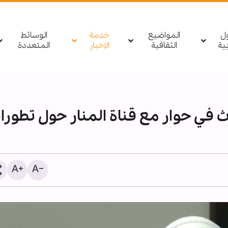
ول
المواضيع
خدمة
الوسائط
بیة
الثقافية
الاخبار
المتعددة
دث في حوار مع قناة المنار حول تطورا
قارئ إیراني: إن كل ما نشهد
في الأربعين متجذر في ثقاف
وتعاليم أهل البيت (ع)