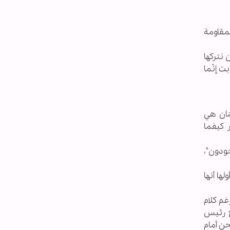
مقاومة
 نتركها
ت إنّما
نان هي
 كيفما
ودون"،
ها أنها
غم كلام
ع رئيس
حن أمام