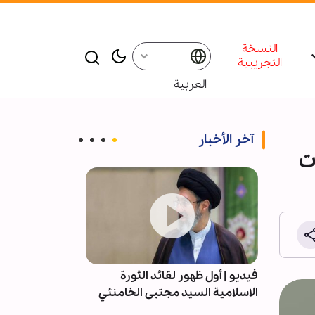
النسخة
التجريبية
العربية
آخر الأخبار
ت
ه اليوم
فيديو | أول ظهور لقائد الثورة
تقرير مصور/ م
ة القرآن
الاسلامية السيد مجتبى الخامنئي
للنفائس والمخ
العباسية المق