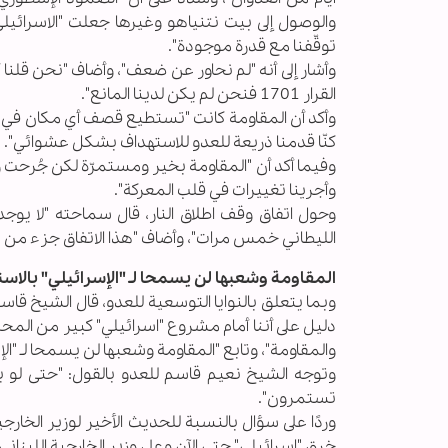
والوصول إلى بيت نتنياهو وغيرها جعلت "الاسرائيلي" 
توقّفنا مع قدرة موجودة".
وأشار إلى أنه "لم نحاور عن ضعف"، وأضاف "نحن قلنا 
القرار 1701 فنحن لم يكن لدينا المانع".
وأكد أن المقاومة كانت "تستطيع قصف أي مكان في الكي
كنّا قدمنا ذريعة للعدو للاستهداف بشكل عشوائي".
وفيما أكد أن "المقاومة بخير ومستمرّة لكن جُرحت و
وأجرينا تغييرات في قلب المعركة".
وحول اتفاق وقف اطلاق النار، قال سماحته "لا يوج
الليطاني خمس مرات"، وأضاف "هذا الاتفاق جزء من 1701 لانهاء العدوان، وعلى "اسرائيل" أن تنسحب".
المقاومة وشعبها لن يسمحا لـ "الإسرائيلي" بالاس
وبما يتعلق بالنوايا التوسعية للعدو، قال الشيخ قاس
دليل على أننا أمام مشروع "اسرائيلي" كبير من المحي
والمقاومة"، وتابع "المقاومة وشعبها لن يسمحا لـ "الإ
وتوجه الشيخ نعيم قاسم للعدو بالقول: "حتى لو 
تستمرون".
خرق "اسرائيلي" حتى الآن وعلى وزير الخارجية اللبنا