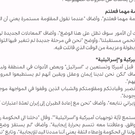
ة مهما فعلتم
ة مهما فعلتم"، وأضاف "عندما نقول المقاومة مستمرة يعني أن ال
 أن الأمور سوف تظل على هذا الوضع"، وأضاف "المعادلات الجديدة لن
تحمي مستقبلنا"، وأوضح "نحن في مرحلة جديدة لم تتغير فيها الثواب
دّ بطولة وعزيمة من الوقت الذي قاتلت فيه.
ركية و"إسرائيلية"
قبل أميركا وتستعين بـ "اسرائيل" وبعض الأدوات في المنطقة ولب
ضاف "لكن نحن لدينا إيمان وعقل ويقين أنهم لم يستطيعوا المرور
هم".
نصبر وقيادتكم ومقاومتكم والشباب الذين وقفوا في المواجهة موج
وجودة".
اني نتابعه"، وأضاف "نحن مع إعادة الطيران إلى إيران لعدّة اعتبارات أول
 لأيّة توجهيات أميركية و"اسرائيلية""، وقال "دخلنا الى الحكومة ر
توافق، وعلاقتنا معه تتسم بحرارة إيجابية". وأضاف "لم يستقرّ وض
الى الحكومة وإعطاء الثقة يعني أننا مددنا اليد للإيجابية"، وتابع "ن