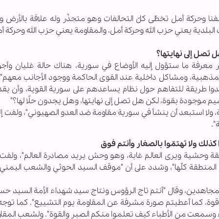
ا وحركة أمل تخطّى كلّ التحالفات وهو متجذّر وله علاقة بالأرض وا
ت البلدية يعني حزب الله وحركة أمل، والمقاومة يعني حزب الله وحركة أ
تصل إلى نهايتها؟
عرفة ما ستؤول إليه الأوضاع في سورية، هناك حالة غليان وأجو
المذهبية، ومشاكل داخلية عند القوى الحاكمة ووجود الأجانب معهم"،
جدوا طريقة للتفاهم حول نظام يساعدهم على سورية القوية، وأن يقد
يم موجودة بقوة، لكن هل تصل إلى نهايتها، وهل يجدون حلًا لها؟"
لا استبعد أن ينشأ في سورية مقاومة ضد العدو الصهيوني"، ولفت إلى
".
كذلك ولا تهتمّوا بالصغار وأنتم فوق
وحشية ويرى العالم غابة، وهو وحش يريد مصادرة العالم"، ولفت إل
لى المنطقة كلّها"، وشدد على أن "موقف السيد الحوثي والشعب اليمن
المجاهدين، وقال "أنتم تاج الرؤوس ونتاج سيد شهداء الأمة السيد ح
 وقوة، كما أعطيتم صورة مشرفة عن المقاومة يوم التشييع". كما توج
ء وسمعت من الأطباء كيف تعلموا منكم الصبر والقوة". ولشعب المقا