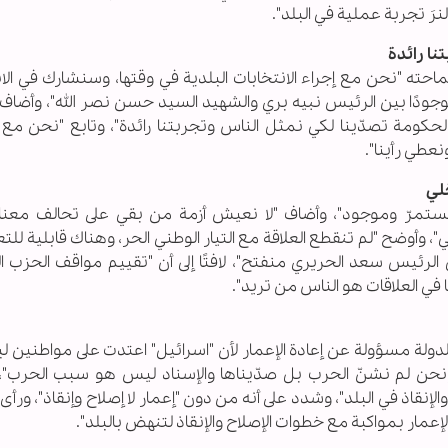
َ تجربة عملية في البلد".
نا رائدة
سماحته "نحن مع إجراء الانتخابات البلدية في وقتها، وسنشارك في الا
موجودًا بين الرئيس نبيه بري والشهيد السيد حسن نصر الله"، وأضاف
ي الحكومة تصدّينا لكي نمثل الناس وتجربتنا رائدة"، وتابع "نحن مع 
نعطي رأينا".
خلي
ستمرّ وموجود"، وأضاف "لا نعيش أزمة من بقي على تحالف معنا
، وأوضح "لم تنقطع العلاقة مع التيار الوطني الحر، وهناك قابلية للت
الرئيس سعد الحريري منفتح"، لافتًا إلى أن "تقييم مواقف الحزب ا
ا في العلاقات هو الناس من تريد".
لدولة مسؤولة عن إعادة الإعمار لأن "اسرائيل" اعتدت على مواطنين لب
ن لم نشنّ الحرب بل صدّيناها والإسناد ليس هو سبب الحرب"،
لإنقاذ في البلد"، وشدد على أنه من دون "إعمار لا إصلاح وإنقاذ"، ورأى 
ار بمواكبة مع خطوات الإصلاح والإنقاذ لتنهض بالبلد".