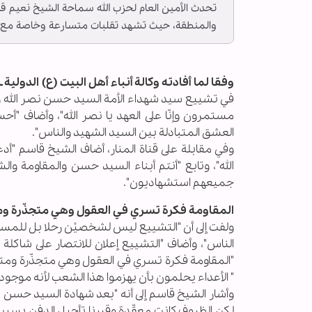
تحدث الأمين العام لحزب الله سماحة الشيخ نعيم قاس
والمنطقة، حيث تشهد تقلبات متسارعة وخاصة مع ا
وفقا لما أفادته وكالة أنباء أهل البيت (ع) الدولية ــ أب
في تشييع سيد شهداء الأمة السيد حسن نصر الله وا
مستمرون وإنّا على العهد يا نصر الله"، وأضاف "أ
العشق المتبادلة بين السيد الشهيد والناس".
وفي مقابلة على قناة المنار، أضاف الشيخ قاسم "أدع
الله"، وتابع "أنتم أبناء السيد حسن والمقاومة و
جميعهم استشهاديون".
المقاومة فكرة تسري في العقول وهي متجذّرة وم
ولفت إلى أن "التشييع ليس لشخصيْن رحلا بل للمست
الناس"، وأضاف "التشييع إعلان للانتصار على شاكلة ما
"المقاومة فكرة تسري في العقول وهي متجذّرة ومتأ
" الأعداء يحلمون بأن يهزموا هذا الشعب لأنه موجود
وأشار الشيخ قاسم إلى أنه "بعد شهادة السيد حسن
لكن الظروف كانت معقّدة وقررنا تأجيل الدفن بسبب ا