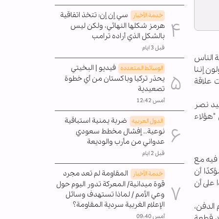
سي إن إن: تتخذ اتفاقية
خدمة الأخبار
هرمز شكلها النهائي، ولكن ليس
بالشكل الذي أراده ترامب
قبل 3 ايام
ة الناس
فيديو | البخيتي
ن إننا
الوسائط المتعدده
يحذر تركيا وباكستان من أي خطوة
 علاقة
تصعيدية
أمس 12:42
سيد نصر
"هؤلاء
ضربة يمنية استباقية
الدول العربیه
نوعية.. إفشال مخطط سعودي
عدواني من مأرب والوديعة
قبل 2 ايام
فيه مع
كدًا أن
المقاومة لم تعد مجرد
خدمة الأخبار
على أن
قوة ميدانية/ المعركة تدور اليوم حول
وعي الأمم / لماذا تستهدف وسائل
الإعلام الغربية سردية المقاومة؟
الدفن،
جد قطعة
أمس 09:40