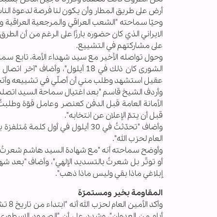
أرض على طريق المطار وأن يكون لنا فرصة لدعوة النا
وحيّا سماحته "الشعب العراقي والمرجعية العراقية و
الايراني الذي كان حضوره بارزًا على الرغم من أن ال
على مشاركتهم في التشييع.
وحول تواصله الأخير مع سيد شهداء الأمة، تابع سم
عقيل استشهد وطلب مني أن أصلّي في تشييعه وأتح
وأردف الشيخ قاسم "بعد اغتيال سماحة السيد اتصلت
الأمانة العامة قبل الدفن كعنصر وعامل قوّة وطلبت
قبل أن يتمّ الإعلان عن انتخابه".
وأضاف "تحدّثتُ في 30 أيلول في أو
العام لحزب الله".
وأوضح سماحته أنه "مع شهادة السيد هاشم شعرتُ بزلز
أو توتّر بل شعرتُ بالتسديد الإلهي"، وأضاف "بعد ش
إبلاغي ماذا بقي وليس ماذا ذهب".
المقاومة بخير ومستمرّة
أيام من العدوان"، وشدد على أن "الصمود الإسطوري 