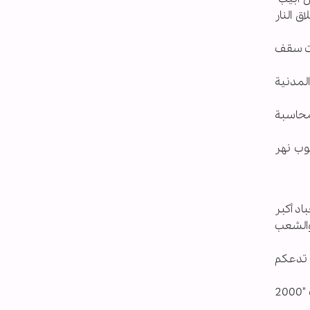
ق النار
تحت سقف
المدنية
لمحاسبة
وب نهر
اد أكبر
 والشعب
 تدعكم
وردًا على سؤال بالنسبة للحديث الأخير لوزير الخارجية اللبناني، قال سماحته "هو من يُعطي الذريعة لـ"اسرائيل""، وأضاف "2000