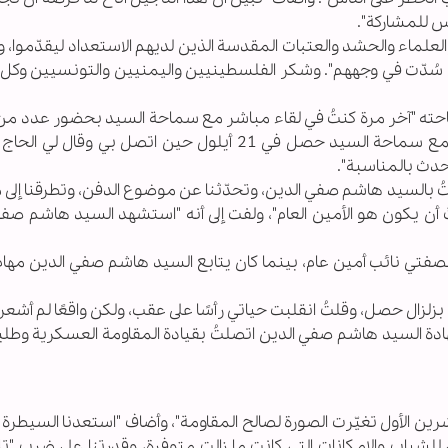
س للمشاركة".
العلماء والحشد والعتبات المقدسة الذين لديهم الاستعداد ليقدّموا،
طرق سُدّت في وجههم". وشكر الفلسطينيين واليمنيين والتونسيين وكل ا
احته "آخر مرة كنتُ في لقاء مباشر مع سماحة السيد بحضور عدد من
الشورى كان ذلك في 18 أيلول"، وأضاف "آخر اتصال مع سماحة السيد حصل في 21 أيلول حين اتصل بي وق
دث بالمناسبة".
ُ بالسيد هاشم صفي الدين، وتحدّثنا عن موضوع الدفن، وتطرقنا إلى
ُ أن يكون هو الأمين العام"، ولفت إلى أنه "استشهد السيد هاشم صف
ل كلمة مُتلفزة بصفتي نائب أمين عام، بينما كان يتابع السيد هاشم صفي الدين مها
ال حصل، وقلتُ انقلبت حياتي رأسًا على عقب، ولكن واقعًا لم أشعر 
هادة السيد هاشم صفي الدين اتصلتُ بقيادة المقاومة العسكرية وطلب
للشباب والإمكانات التي كانت ما زالت متوفرة، وقدرتنا على ضرب "ت