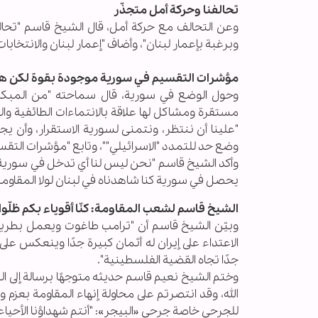
تحالفنا وحركة أمل متجذّر
وعن التحالف مع حركة أمل، قال الشيخ قاسم "تحالفن
وبرغبة بإعمار لبنان"، وأضاف "إعمار لبنان والانتخابا
مؤشرات التقسيم في سورية موجودة بقوة لكن هل 
وحول الوضع في سورية، قال سماحته "من المبكر م
مستقرة ومشاكل لها علاقة بالانتماءات الطائفية و
"علينا أن ننتظر، ونتمنى لسورية الاستقرار، وأن ي
وضع حد للتمدد "الاسرائيلي""، وتابع "مؤشرات التقس
وأكد الشيخ قاسم "نحن ليس لنا أي تدخل في سورية، و
يحصل في سورية كنا شاهدناه في لبنان لولا المقاومة
الشيخ قاسم لشعب المقاومة: كنّا أقوياء بكم ظلّوا 
وبيّن الشيخ قاسم أن "ترامب طاغوت ويعمل بطريقة 
الاعتداء على إيران له أثمان كبيرة جدًا وينعكس ع
جدًا تجاه القضية الفلسطينية".
وختم الشيخ نعيم قاسم حديثه متوجهًا برسالة إلى 
الله، وقد انتصرتم على محاولة إنهاء المقاومة بعزم
للجرحى خاصة جرحى «البيجر»: "أنتم شهداؤنا الأحيا