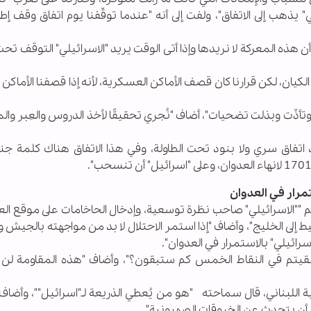
يذهب إلى الاتفاق"، ولفت إلى أنه "عندما توقّفنا يوم اتفاق وقف إطلا
أن هذه المعركة لا نريدها وإذا أتى الوقت يريد "الاسرائيلي" التوقف 
ان، لكن قرارنا كان قصف الأماكن العسكرية، لأنه إذا قصفنا الأماكن 
تأذّت وبذلت تضحيات"، أضاف "نُجري تحقيقًا لأخذ الدروس والعِبر وا
د اتفاق سري ولا بنود تحت الطاولة، وفي هذا الاتفاق هناك كلمة جن
تمرار في العدوان
م ""الاسرائيلي" صاحب نظرة توسعية، وإدخال الحاخامات على موقع العب
ط إلى الخليج"، وأضاف "إذا استمر الاحتلال لا بد من مواجهته بالجيش
سرائيلي" بالاستمرار في العدوان".
بقيتم في النقاط الخمس كم ستبقون؟"، وأضاف "هذه المقاومة لن
ني أن يتحدث عن الخروقات الصهيونية".