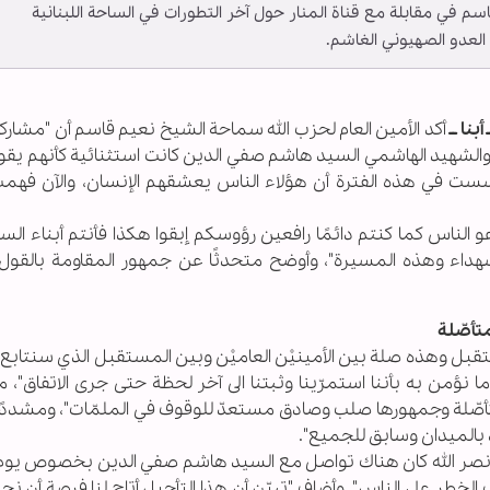
م في مقابلة مع قناة المنار حول آخر التطورات في الساحة اللبنانية
لعدو الصهيوني الغاشم.
نا ــ
أكد الأمين العام لحزب الله سماحة الشيخ نعيم قاسم أن "مشارك
لشهيد الهاشمي السيد هاشم صفي الدين كانت استثنائية كأنهم يقولو
حسست في هذه الفترة أن هؤلاء الناس يعشقهم الإنسان، والآن فهمت
و الناس كما كنتم دائمًا رافعين رؤوسكم إبقوا هكذا فأنتم أبناء ال
الشهداء وهذه المسيرة"، وأوضح متحدثًا عن جمهور المقاومة بالقول 
تأصّلة
قبل وهذه صلة بين الأمينيْن العاميْن وبين المستقبل الذي سنتابع 
 نؤمن به بأننا استمرّينا وثبتنا الى آخر لحظة حتى جرى الاتفاق"، مؤ
صّلة وجمهورها صلب وصادق مستعدّ للوقوف في الملمّات"، ومشددًا 
 بالميدان وسابق للجميع".
 نصر الله كان هناك تواصل مع السيد هاشم صفي الدين بخصوص يوم 
لخطر على الناس". وأضاف "تبيّن أن هذا التأجيل أتاح لنا فرصة أن ن