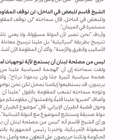
الشيخ قاسم للبعض في الداخل: لن نوقف المقاوم
وللبعض في الداخل، قال سماحته "لن نوقف المقاوم
مستمرة في الميدان".
وأردف "نحن نصبر لأن الدولة مسؤولة، ولا يعني ذلك
تترسخ بطريقة "اسرائيلية" بل علينا ترسيخ معادلة 
الأساليب والطرق والأزمنة"، وأكد أن المقاومة الآن أش
ليس من مصلحة لبنان أن يستمع لأيّة توجهيات أمي
ولفت سماحته إلى أن "الهجمة السياسية علينا من 
هجمة سياسية كبيرة جدًا ولن يدعونا نرتاح"، وأ
يريدون، قد يستطيعوا إيلامنا بمحل لكن نحن نواجه
وتوجه سماحته لشعب المقاومة بالقول "علينا أن 
وأضاف "اصبروا علينا قليلًا واطمئنوا أن مقاومتكم م
وحول قضية الطيران الإيراني، قال "موضوع الطيران الإير
دولة صديقة وسنتابع الموضوع مع الدولة اللبنانية".
ورأى الشيخ قاسم أنه "ليس من مصلحة لبنان أن يستمع
المبعوثة الأمريكية، واخترنا رئيس الجمهورية بال
الحكومة ولكننا حريصون على التعاون معه وأصل دخولنا 