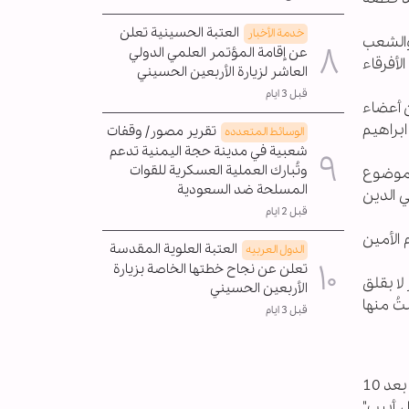
العتبة الحسينية تعلن
خدمة الأخبار
 والشعب
عن إقامة المؤتمر العلمي الدولي
لأفرقاء
العاشر لزيارة الأربعين الحسيني
قبل 3 ايام
 أعضاء
ال لي الحاج ابراهيم
تقرير مصور/ وقفات
الوسائط المتعدده
شعبية في مدينة حجة اليمنية تدعم
وتُبارك العملية العسكرية للقوات
 موضوع
المسلحة ضد السعودية
ي الدين
قبل 2 ايام
م الأمين
العتبة العلوية المقدسة
الدول العربیه
تعلن عن نجاح خطتها الخاصة بزيارة
لا بقلق
الأربعين الحسيني
تُ منها
قبل 3 ايام
وأكد الأمين العام لحزب الله أنه "ابتداء من تاريخ 8 تشرين الأول تغيّرت الصورة لصالح المقاومة"، وأضاف "استعدنا السيطرة بعد 10
ل أبيب"