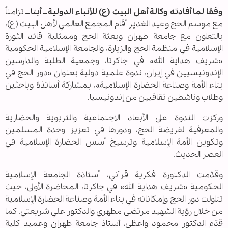
وفقا لما أفادته وكالة أهل البيت (ع) للأنباء الدولية ــ أبنا ــ
تزامناً
مع موسم الحج وعيد الغدير أقام المجمع العالمي لأهل البيت (ع)،
بالتعاون مع جامعة طهران وبعثة الحج وممثلية قائد الثورة
الإسلامية في منظمة الحج والزيارة، والجامعة الإسلامية الحكومية
«شريف هداية الله» في جاكرتا، وجمعية الطلبة والدارسين
الإندونيسيين في إيران، ندوة علمية دولية بعنوان «دور الحج في
بناء الأمة وصناعة الحضارة الإسلامية»، بمشاركة أساتذة وباحثين
وطلاب وناشطين ثقافيين من إندونيسيا.
وركزت الندوة على الأبعاد الاجتماعية والتربوية والحضارية
والمعرفية لفريضة الحج، ودورها في تعزيز وحدة المسلمين
وتكوين الأمة الإسلامية وترسيخ أسس الحضارة الإسلامية في
العصر الحديث.
وقدّمت الدكتورة فكرية قرآني، أستاذة الجامعة الإسلامية
الحكومية «شريف هداية الله» في جاكرتا، المحاضرة الأولى، حيث
تناولت دور الحج وإمكاناته في بناء الأمة وصناعة الحضارة الإسلامية
من خلال رؤية الشهيد مرتضى مطهري والدكتور علي شريعتي. كما
قدّم الدكتور محمود واعظي، أستاذ جامعة طهران وعميد كلية