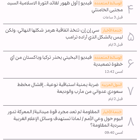
فيديو | أول ظهور لقائد الثورة الاسلامية السيد
الوسائط المتعدده
مجتبى الخامنئي
قبل 3 ساعات
سي إن إن: تتخذ اتفاقية هرمز شكلها النهائي، ولكن
خدمة الأخبار
ليس بالشكل الذي أراده ترامب
قبل 3 ايام
فيديو | البخيتي يحذر تركيا وباكستان من أي
الوسائط المتعدده
خطوة تصعيدية
أمس 12:42
ضربة يمنية استباقية نوعية.. إفشال مخطط
الدول العربیه
سعودي عدواني من مأرب والوديعة
قبل 2 ايام
المقاومة لم تعد مجرد قوة ميدانية/ المعركة تدور
خدمة الأخبار
اليوم حول وعي الأمم / لماذا تستهدف وسائل الإعلام الغربية
سردية المقاومة؟
أمس 09:40