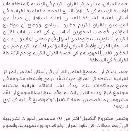
حامد المرابي، مدير مركز القرآن الكريم في الهندية (المنطقة ذات
الأغلبية الهندية في كربلاء)، التابع للجمعية العلمية القرآنية في
أستان العتبة الشريفة للعباس (عليه السلام)، إن عدداً من
المهتمين بالقرآن الكريم حضروا البرنامج. وأوضح أن مواضيع
المؤتمر خُصصت لمحورين أساسيين في تفسير آيات القرآن
الكريم بأسلوبٍ بسيطٍ وعلميٍّ يُسهّل فهم معاني الآيات ويزيد من
استيعاب القرآن. وأضاف المرابي أن المؤتمر اختُتم بتكريم عددٍ من
الحضور تقديراً لجهودهم في خدمة القرآن الكريم ودعم الأنشطة
القرآنية في المنطقة.
جدير بالذكر أن المجمع العلمي القرآني في آستان يُعدّ من المراكز
القرآنية النشطة في العراق، حيث يُنفّذ برامج وأنشطة متنوعة في
جميع محافظات البلاد بهدف نشر الثقافة القرآنية وتنشئة
مجتمع مُلِمّ بهداية القرآن الكريم. وقد سبق لهذا المجمع أن نفّذ
مشروعين متخصصين، هما: "الكفيل" و"مواضيع قرآنية في نهج
البلاغة".
وشمل مشروع "الكفيل" أكثر من 70 ساعة من الدورات التدريبية
في أربعة مجالات: فن تلاوة القرآن، والوقف ودورة تمهيدية، والعلوم