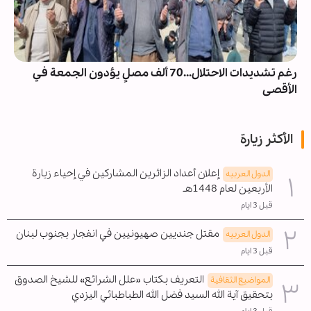
رغم تشديدات الاحتلال...70 ألف مصلٍ يؤدون الجمعة في
الأقصى
الأكثر زيارة
إعلان أعداد الزائرين المشاركين في إحياء زيارة
الدول العربیه
الأربعين لعام 1448هـ
قبل 3 ايام
مقتل جنديين صهيونيين في انفجار بجنوب لبنان
الدول العربیه
قبل 3 ايام
التعريف بكتاب «علل الشرائع» للشيخ الصدوق
المواضیع الثقافية
بتحقيق آية الله السيد فضل الله الطباطبائي اليزدي