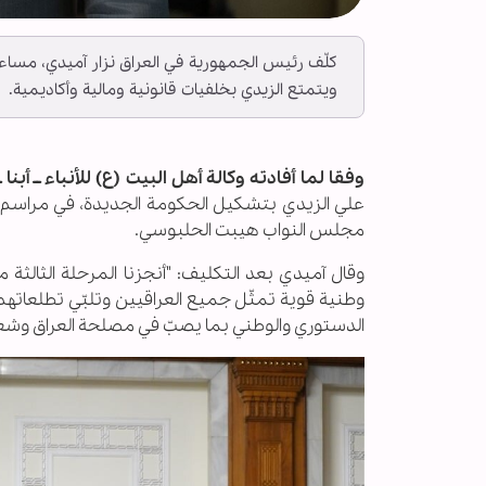
كلّف رئيس الجمهورية في العراق نزار آميدي، مساء 
ويتمتع الزيدي بخلفيات قانونية ومالية وأكاديمية.
وفقا لما أفادته وكالة أهل البيت (ع) للأنباء ــ أبنا ــ
علي الزيدي بتشكيل الحكومة الجديدة، في مراسم
مجلس النواب هيبت الحلبوسي.
وقال آميدي بعد التكليف: "أنجزنا المرحلة الثالث
وطنية قوية تمثّل جميع العراقيين وتلبّي تطلعاتهم"،
الدستوري والوطني بما يصبّ في مصلحة العراق وشع