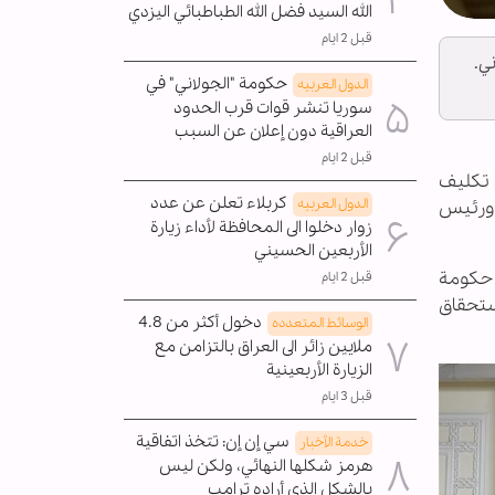
الله السيد فضل الله الطباطبائي اليزدي
قبل 2 ايام
ي.
حكومة "الجولاني" في
الدول العربیه
سوريا تنشر قوات قرب الحدود
العراقية دون إعلان عن السبب
قبل 2 ايام
 تكليف
كربلاء تعلن عن عدد
الدول العربیه
 ورئيس
زوار دخلوا الى المحافظة لأداء زيارة
الأربعين الحسيني
 حكومة
قبل 2 ايام
استحقاق
دخول أكثر من 4.8
الوسائط المتعدده
ملايين زائر الى العراق بالتزامن مع
الزيارة الأربعينية
قبل 3 ايام
سي إن إن: تتخذ اتفاقية
خدمة الأخبار
هرمز شكلها النهائي، ولكن ليس
بالشكل الذي أراده ترامب