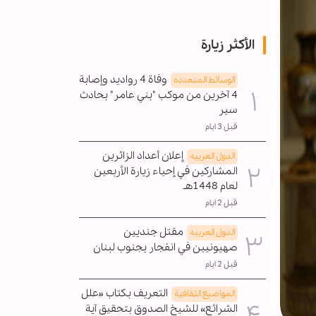
الأكثر زيارة
وفاة 4 رواديد وإصابة
الوسائط المتعدده
4 آخرين من موكب "بني عامر" بحادث
سير
قبل 3 ايام
إعلان أعداد الزائرين
الدول العربیه
المشاركين في إحياء زيارة الأربعين
لعام 1448هـ
قبل 2 ايام
مقتل جنديين
الدول العربیه
صهيونيين في انفجار بجنوب لبنان
قبل 2 ايام
التعريف بكتاب «علل
المواضیع الثقافية
الشرائع» للشيخ الصدوق بتحقيق آية