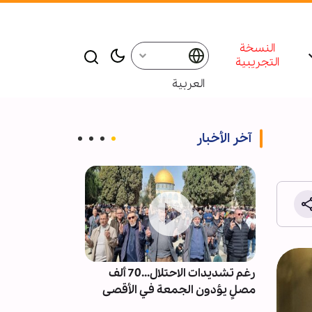
النسخة
التجريبية
العربية
آخر الأخبار
ت من
رغم تشديدات الاحتلال...70 ألف
إقامة ندوة و م
العكس
مصلٍ يؤدون الجمعة في الأقصى
للإمام الشهيد 
شر