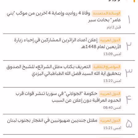
وفاة 4 رواديد وإصابة 4 آخرين من موكب "بني
الوسائط المتعدده
عامر" بحادث سير
قبل 2 ايام
إعلان أعداد الزائرين المشاركين في إحياء زيارة
الدول العربیه
الأربعين لعام 1448هـ
أمس 13:09
التعريف بكتاب «علل الشرائع» للشيخ الصدوق
المواضیع الثقافية
بتحقيق آية الله السيد فضل الله الطباطبائي اليزدي
أمس 13:22
حكومة "الجولاني" في سوريا تنشر قوات قرب
الدول العربیه
الحدود العراقية دون إعلان عن السبب
أمس 08:40
مقتل جنديين صهيونيين في انفجار بجنوب لبنان
الدول العربیه
أمس 15:21