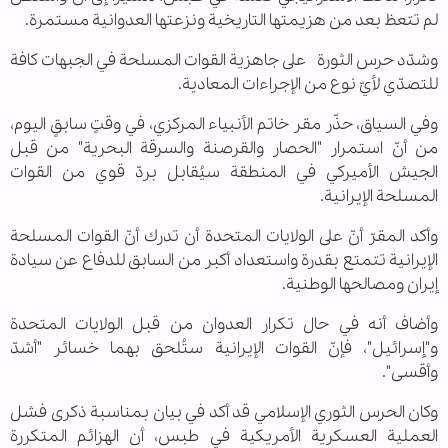
لم تتعظ بعد من هزيمتها التاريخية ونزعتها العدوانية مستمرة.
وشدّد حرس الثورة على جاهزية القوات المسلحة في الجبهات كافة
للتصدّي لأيّ نوع من الإجراءات المعادية.
وفي السياق، حذّر مقر خاتم الأنبياء المركزي، في وقتٍ سابقٍ اليوم،
من أنّ استمرار "الحصار والقرصنة والسرقة البحرية" من قبل
الجيش الأميركي في المنطقة سيُقابل بردّ قوي من القوات
المسلحة الإيرانية.
وأكد المقرّ أنّ على الولايات المتحدة أن تدرك أنّ القوات المسلحة
الإيرانية تتمتع بقدرة واستعداد أكبر من السابق للدفاع عن سيادة
إيران ومصالحها الوطنية.
وأضاف أنه في حال تكرار العدوان من قبل الولايات المتحدة
و"إسرائيل"، فإنّ القوات الإيرانية ستُلحق بهما خسائر "أشدّ
وأقسى".
وكان الحرس الثوري الإسلامي قد أكد في بيان بمناسبة ذكرى فشل
العملية العسكرية الأمريكية في طبس، أن الهزائم المتكررة