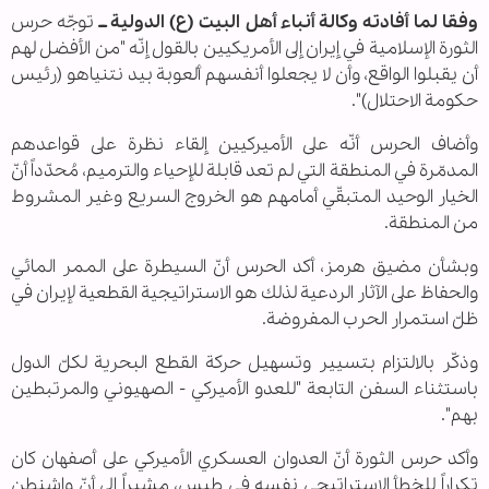
وفقا لما أفادته وكالة أنباء أهل البيت (ع) الدولية ــ
توجّه حرس
الثورة الإسلامية في إيران إلى الأمريكيين بالقول إنّه "من الأفضل لهم
أن يقبلوا الواقع، وأن لا يجعلوا أنفسهم ألعوبة بيد نتنياهو (رئيس
حكومة الاحتلال)".
وأضاف الحرس أنّه على الأميركيين إلقاء نظرة على قواعدهم
المدمّرة في المنطقة التي لم تعد قابلة للإحياء والترميم، مُحدّداً أنّ
الخيار الوحيد المتبقّي أمامهم هو الخروج السريع وغير المشروط
من المنطقة.
وبشأن مضيق هرمز، أكد الحرس أنّ السيطرة على الممر المائي
والحفاظ على الآثار الردعية لذلك هو الاستراتيجية القطعية لإيران في
ظلّ استمرار الحرب المفروضة.
وذكّر بالالتزام بتسيير وتسهيل حركة القطع البحرية لكلّ الدول
باستثناء السفن التابعة "للعدو الأميركي - الصهيوني والمرتبطين
بهم".
وأكد حرس الثورة أنّ العدوان العسكري الأميركي على أصفهان كان
تكراراً للخطأ الاستراتيجي نفسه في طبس، مشيراً إلى أنّ واشنطن