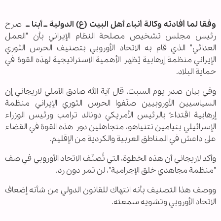
وفقا لما أفادته وكالة أنباء أهل البيت (ع) الدولية ــ أبنا ــ
صرح
رئيس مجلس تشخيص مصلحة النظام الإيراني بأن "العمل
العدائي" الذي قام به الاتحاد الأوروبي بتصنيف الحرس الثوري
الإيراني منظمة إرهابية يُظهر الأهمية الاستراتيجية لهذه القوة في
حماية البلاد.
وفي بيان صدر يوم السبت، قال آية الله صادق الآملي لاريجاني إن
السياسيين الأوروبيين صنّفوا الحرس الثوري الإيراني منظمة
إرهابية اقتداءً بالرئيس الأمريكي دونالد ترامب ورئيس الوزراء
الإسرائيلي بنيامين نتنياهو، متجاهلين دور هذه القوة في القضاء
على داعش في المناطق العربية والكردية من الإقليم.
وأكد لاريجاني أن هذه الخطوة، التي تُصنّف الاتحاد الأوروبي في صف
"منظمة مجاهدي خلق الإجرامية"، لن تمر دون رد.
ووصف هذا التصنيف بأنه انتهاك للقانون الدولي من شأنه إضعاف
الاتحاد الأوروبي وتشويه سمعته.