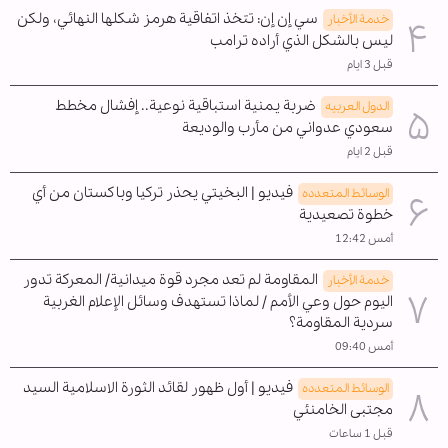
سي إن إن: تتخذ اتفاقية هرمز شكلها النهائي، ولكن
خدمة الأخبار
ليس بالشكل الذي أراده ترامب
قبل 3 ايام
ضربة يمنية استباقية نوعية.. إفشال مخطط
الدول العربیه
سعودي عدواني من مأرب والوديعة
قبل 2 ايام
فيديو | البخيتي يحذر تركيا وباكستان من أي
الوسائط المتعدده
خطوة تصعيدية
أمس 12:42
المقاومة لم تعد مجرد قوة ميدانية/ المعركة تدور
خدمة الأخبار
اليوم حول وعي الأمم / لماذا تستهدف وسائل الإعلام الغربية
سردية المقاومة؟
أمس 09:40
فيديو | أول ظهور لقائد الثورة الاسلامية السيد
الوسائط المتعدده
مجتبى الخامنئي
قبل 1 ساعات