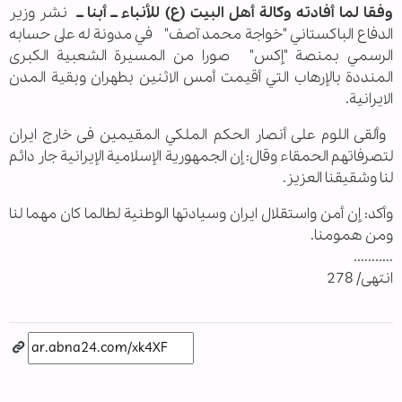
وفقا لما أفادته وكالة أهل البيت (ع) للأنباء ــ أبنا ــ
نشر وزير
الدفاع الباكستاني "خواجة محمد آصف" في مدونة له على حسابه
الرسمي بمنصة "إكس" صورا من المسيرة الشعبية الكبرى
المنددة بالإرهاب التي أقيمت أمس الاثنين بطهران وبقية المدن
الايرانية.
وألقی اللوم علی أنصار الحکم الملکي المقیمین فی خارج ایران
لتصرفاتهم الحمقاء وقال: إن الجمهوریة الإسلامیة الإیرانیة جار دائم
لنا وشقیقنا العزیز.
وأکد: إن أمن واستقلال ایران وسیادتها الوطنیة لطالما کان مهما لنا
ومن همومنا.
...........
انتهى/ 278