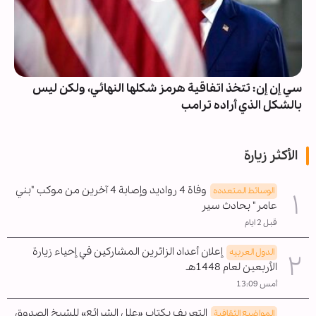
سي إن إن: تتخذ اتفاقية هرمز شكلها النهائي، ولكن ليس
بالشكل الذي أراده ترامب
الأكثر زيارة
وفاة 4 رواديد وإصابة 4 آخرين من موكب "بني
الوسائط المتعدده
عامر" بحادث سير
قبل 2 ايام
إعلان أعداد الزائرين المشاركين في إحياء زيارة
الدول العربیه
الأربعين لعام 1448هـ
أمس 13:09
التعريف بكتاب «علل الشرائع» للشيخ الصدوق
المواضیع الثقافية