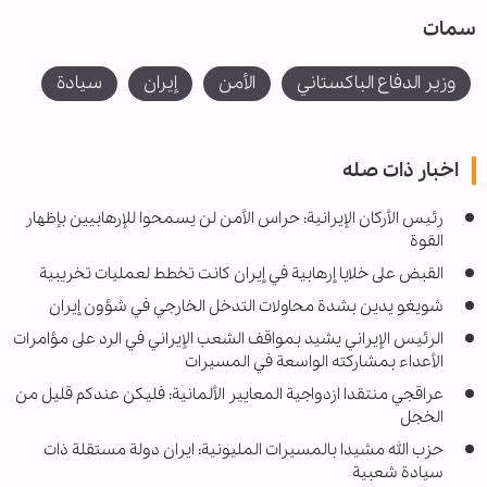
سمات
وزیر الدفاع الباکستاني
الأمن
إيران
سيادة
اخبار ذات صله
رئيس الأركان الإيرانية: حراس الأمن لن یسمحوا للإرهابیین بإظهار
القوة
القبض على خلايا إرهابية في إيران كانت تخطط لعمليات تخريبية
شويغو يدين بشدة محاولات التدخل الخارجي في شؤون إيران
الرئيس الإيراني يشيد بمواقف الشعب الإيراني في الرد على مؤامرات
الأعداء بمشاركته الواسعة في المسيرات
عراقجي منتقدا ازدواجية المعايير الألمانية: فليكن عندكم قليل من
الخجل
حزب الله مشيدا بالمسيرات المليونية: ايران دولة مستقلة ذات
سيادة شعبية