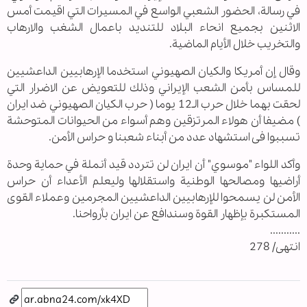
في رسالة، الحضور الشعبي الواسع في المسيرات التي اقيمت أمس
الاثنين بجميع انحاء البلاد للتنديد باعمال الشغب والارهاب
والتخريب خلال الأيام الماضية.
وقال إن أمریکا والكيان الصهيوني استخدما الإرهابیین الداعشیین
للمساس بأمن الشعب الإیراني وذلك للتعویض عن الاضرار التي
لحقت بهما خلال حرب الـ12 يوما ( حرب الكيان الصهيوني ضد ايران
) مضیفا أن هولاء المرتزقین وهم أسواء من الحيوانات المتوحشة
تسببوا فی استشهاد عدد من أبناء شعبنا و حراس الأمن.
وأکد اللواء "موسوي" أن ایران لن تتردد قید أنملة في حماية وحدة
أراضیها ومصالحها الوطنیة واستقلالها ولیعلم الأعداء أن حراس
الأمن لن یسمحوا للإرهابیین الداعشیین المجرمین وعملاء القوی
المستکبرة بإظهار القوة وسندافع عن ایران بأرواحنا.
...........
انتهى/ 278