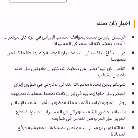
اخبار ذات صله
الرئيس الإيراني يشيد بمواقف الشعب الإيراني في الرد على مؤامرات
الأعداء بمشاركته الواسعة في المسيرات
وزیر الدفاع الباکستاني: سیادة ایران الوطنیة وأمنها لطالما کانا من
همومنا
"الأمن الإيرانية" تعلن عن تفكيك شبكتين إرهابيتين على صلة
بأعمال الشغب
شويغو يدين بشدة محاولات التدخل الخارجي في شؤون إيران
القبض على خلايا إرهابية في إيران كانت تخطط لعمليات تخريبية
إجئي: المجرم ترامب قدّم دعماً للفوضوين بأمن الشعب الإيراني
قاليباف : حضور الشعب الايراني في المسيرات المليونية قطع
الطريق على الغرب من التدخل في شؤونه
آية الله نوري الهمداني يدعو لحل المشكلات المعيشية ورفع
المعاناة