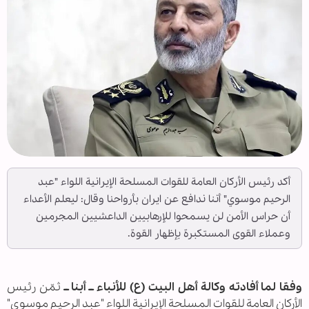
أکد رئيس الأركان العامة للقوات المسلحة الإيرانية اللواء "عبد
الرحيم موسوي" أننا ندافع عن ایران بأرواحنا وقال: لیعلم الأعداء
أن حراس الأمن لن یسمحوا للإرهابیین الداعشیین المجرمین
وعملاء القوی المستکبرة بإظهار القوة.
وفقا لما أفادته وكالة أهل البيت (ع) للأنباء ــ أبنا ــ
ثمّن رئيس
الأركان العامة للقوات المسلحة الإيرانية اللواء "عبد الرحيم موسوي"