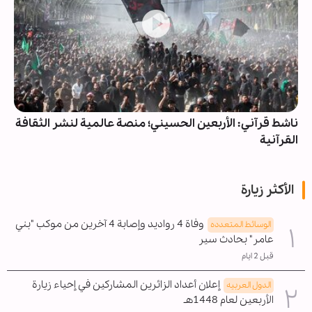
ناشط قرآني: الأربعين الحسيني؛ منصة عالمية لنشر الثقافة
القرآنية
الأكثر زيارة
وفاة 4 رواديد وإصابة 4 آخرين من موكب "بني
الوسائط المتعدده
عامر" بحادث سير
قبل 2 ايام
إعلان أعداد الزائرين المشاركين في إحياء زيارة
الدول العربیه
الأربعين لعام 1448هـ