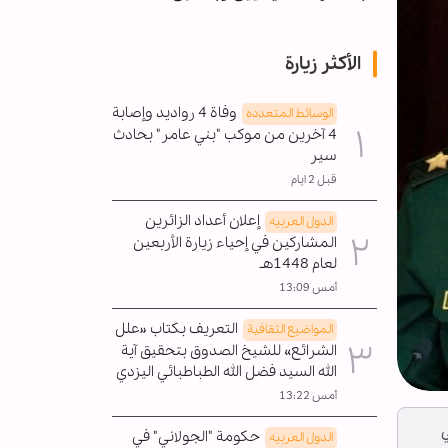
الأكثر زيارة
وفاة 4 رواديد وإصابة
الوسائط المتعدده
4 آخرين من موكب "بني عامر" بحادث
سير
قبل 2 ايام
إعلان أعداد الزائرين
الدول العربیه
المشاركين في إحياء زيارة الأربعين
لعام 1448هـ
أمس 13:09
التعريف بكتاب «علل
المواضیع الثقافية
الشرائع» للشيخ الصدوق بتحقيق آية
الله السيد فضل الله الطباطبائي اليزدي
أمس 13:22
ي
حكومة "الجولاني" في
الدول العربیه