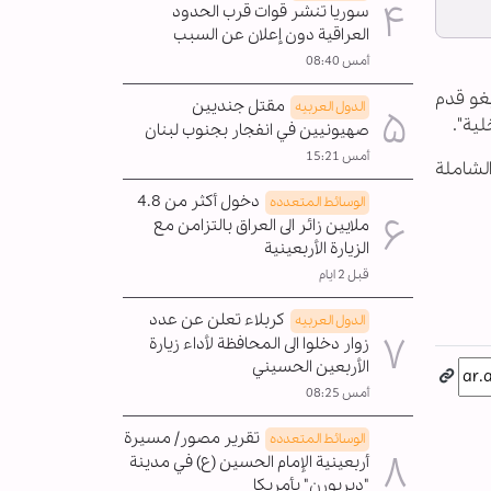
سوريا تنشر قوات قرب الحدود
العراقية دون إعلان عن السبب
أمس 08:40
غو قدم
مقتل جنديين
الدول العربیه
لية".
صهيونيين في انفجار بجنوب لبنان
أمس 15:21
الشاملة
دخول أكثر من 4.8
الوسائط المتعدده
ملايين زائر الى العراق بالتزامن مع
الزيارة الأربعينية
قبل 2 ايام
كربلاء تعلن عن عدد
الدول العربیه
زوار دخلوا الى المحافظة لأداء زيارة
الأربعين الحسيني
أمس 08:25
تقرير مصور/ مسيرة
الوسائط المتعدده
أربعينية الإمام الحسين (ع) في مدينة
"ديربورن" بأمريكا