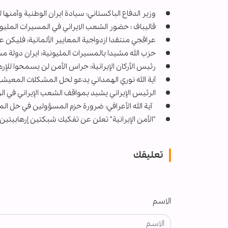
وزیر الدفاع الباکستاني: سیادة ایران الوطنیة وأمنها 
قاليباف : حضور الشعب الايراني في المسيرات الملي
عراقجي منتقدا ازدواجية المعايير الألمانية: فليكن
حزب الله مشيدا بالمسيرات المليونية: ايران دولة 
رئيس الأركان الإيرانية: حراس الأمن لن یسمحوا للإره
آية الله نوري الهمداني يدعو لحل المشكلات المعيشي
الرئيس الإيراني يشيد بمواقف الشعب الإيراني في ال
آية الله الأعرافي: ضرورة حزم المسؤولين في حل ال
"الأمن الإيرانية" تعلن عن تفكيك شبكتين إرهابيتي
تعليقك
الاسم