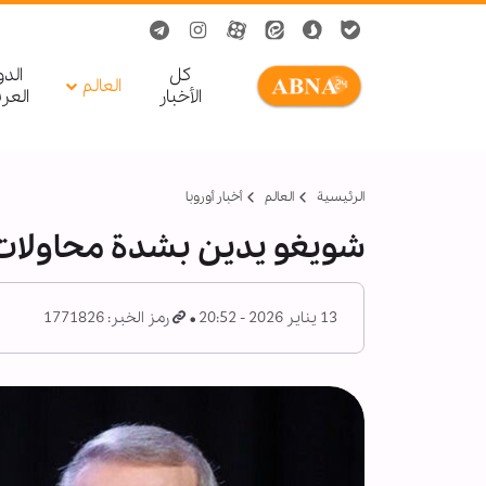
کل
الد
العالم
الأخبار
العر
الرئيسية
العالم
أخبار أوروبا
شويغو يدين بشدة محاولات 
13 يناير 2026 - 20:52
رمز الخبر: 1771826