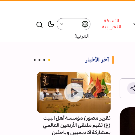
النسخة
التجريبية
العربية
آخر الأخبار
تقرير مصور/ مؤسسة أهل البيت
4091 خرقا 
(ع) تقيم ملتقى الأربعين العالمي
النار في غزة
بمشاركة أكاديميين وباحثين