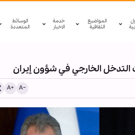
ول
المواضيع
خدمة
الوسائط
بیة
الثقافية
الاخبار
المتعددة
التدخل الخارجي في شؤون إيران
1255 شهيدا منذ وقف النار في غزة