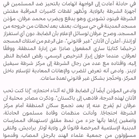
في حادثة أعادت إلى الواجهة اتهامات بالتحيز ضد المسلمين في
أجهزة الشرطة بالولاية. وتُظهر لقطات كاميرات المراقبة مفتش
الشرطة فينود تشودري وهو يدفع ويضرب محمد عرفان، مؤذن
مسجد المدينة في حي سروات، بعنف بعد لحظات من خروجه من
المسجد. وصرح عرفان لوسائل الإعلام بأن الضابط، دون أي استفزاز
أو إنذار، أعلن أن الأذان "غير قانوني"، على الرغم من امتلاك المسجد
ترخيصًا كتابيًا ساري المفعول صادرًا عن إدارة المنطقة. ووفقًا
لعرفان، عندما حاول إبراز الترخيص الرسمي، رفض الضابط النظر
إليه، واقتاده مع عدد من رجال الشرطة إلى مركز شرطة سيفيل
لاينز. وادعى أنه تعرض للضرب والإهانات المعادية للإسلام داخل
المركز، واحتُجز بشكل غير قانوني لعدة ساعات.
وادعى المؤذن أيضًا أن الضابط قال له أثناء احتجازه: "إذا كنت تحب
الأذان لهذه الدرجة، فاذهب إلى باكستان". وذكرت مصادر محلية أن
عرفان لم يُفرج عنه إلا بعد تجمع سكان المنطقة أمام مركز
الشرطة احتجاجًا. وأدانت منظمات وقادة مسلمون الحادثة،
واصفين إياها بأنها جزء من نمط مقلق لاستهداف الممارسات
الدينية الإسلامية المرخصة قانونًا في ولاية أوتار براديش. والتقى
مسؤولون من جمعية علماء الهند بالرجل المصاب، وقدموا