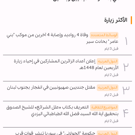
الأكثر زيارة
وفاة 4 رواديد وإصابة 4 آخرين من موكب "بني
الوسائط المتعدده
عامر" بحادث سير
قبل 3 ايام
إعلان أعداد الزائرين المشاركين في إحياء زيارة
الدول العربیه
الأربعين لعام 1448هـ
قبل 2 ايام
مقتل جنديين صهيونيين في انفجار بجنوب لبنان
الدول العربیه
قبل 2 ايام
التعريف بكتاب «علل الشرائع» للشيخ الصدوق
المواضیع الثقافية
بتحقيق آية الله السيد فضل الله الطباطبائي اليزدي
قبل 2 ايام
حكومة "الجولاني" في سوريا تنشر قوات قرب
الدول العربیه