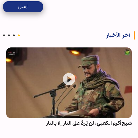
ارسل
آخر الأخبار
شيخ أکرم الکعبي: لن يُردَّ على النار إلا بالنار