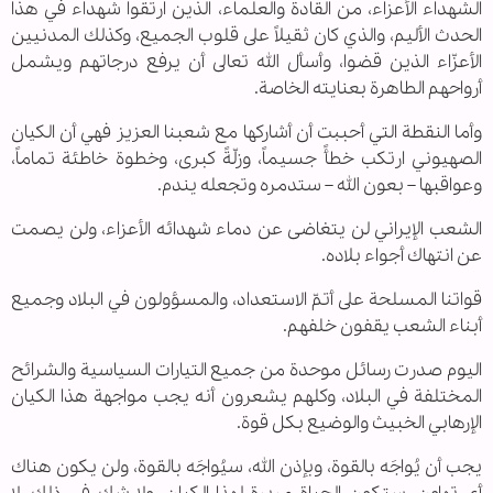
الشهداء الأعزاء، من القادة والعلماء، الذين ارتقوا شهداء في هذا
الحدث الأليم، والذي كان ثقيلاً على قلوب الجميع، وكذلك المدنيين
الأعزّاء الذين قضوا، وأسأل الله تعالى أن يرفع درجاتهم ويشمل
أرواحهم الطاهرة بعنايته الخاصة.
وأما النقطة التي أحببت أن أشاركها مع شعبنا العزيز فهي أن الكيان
الصهيوني ارتكب خطأً جسيماً، وزلّةً كبرى، وخطوة خاطئة تماماً،
وعواقبها – بعون الله – ستدمره وتجعله يندم.
الشعب الإيراني لن يتغاضى عن دماء شهدائه الأعزاء، ولن يصمت
عن انتهاك أجواء بلاده.
قواتنا المسلحة على أتمّ الاستعداد، والمسؤولون في البلاد وجميع
أبناء الشعب يقفون خلفهم.
اليوم صدرت رسائل موحدة من جميع التيارات السياسية والشرائح
المختلفة في البلاد، وكلهم يشعرون أنه يجب مواجهة هذا الكيان
الإرهابي الخبيث والوضيع بكل قوة.
يجب أن يُواجَه بالقوة، وبإذن الله، سيُواجَه بالقوة، ولن يكون هناك