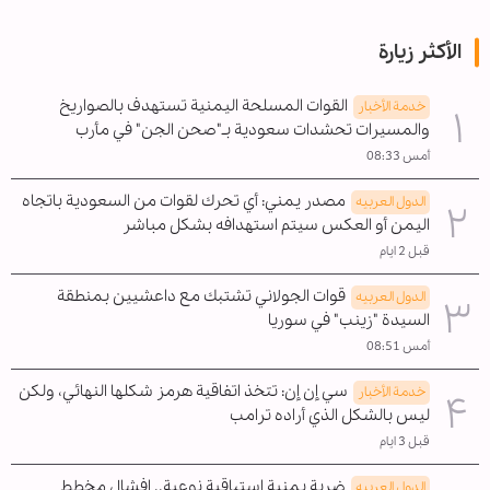
الأكثر زيارة
القوات المسلحة اليمنية تستهدف بالصواريخ
خدمة الأخبار
والمسيرات تحشدات سعودية بـ"صحن الجن" في مأرب
أمس 08:33
مصدر يمني: أي تحرك لقوات من السعودية باتجاه
الدول العربیه
اليمن أو العكس سيتم استهدافه بشكل مباشر
قبل 2 ايام
قوات الجولاني تشتبك مع داعشيين بمنطقة
الدول العربیه
السيدة "زينب" في سوريا
أمس 08:51
سي إن إن: تتخذ اتفاقية هرمز شكلها النهائي، ولكن
خدمة الأخبار
ليس بالشكل الذي أراده ترامب
قبل 3 ايام
ضربة يمنية استباقية نوعية.. إفشال مخطط
الدول العربیه