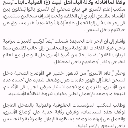
وفقا لما أفادته وكالة أنباء أهل البيت (ع) الدولية ــ أبنا ــ
أوضح
مكتب إعلام الأسرى في بيان صحفي أن الأسرى باتوا يُنقلون بين
الأقسام مقيدي الأيدي إلى الخلف، وتحت إشراف سجانين ملثمين،
في إجراءات قال إنها تحمل طابعاً إذلالياً وتشديداً غير مسبوق على
حركتهم داخل السجن.
وأشار إلى أن الإجراءات الجديدة شملت أيضاً تركيب كاميرات مراقبة
داخل غرف اللقاءات القانونية مع المحامين، إلى جانب تقليص مدة
الزيارات القانونية، ما يحدّ من قدرة الأسرى على التواصل مع العالم
الخارجي ونقل أوضاعهم داخل المعتقل.
وحذّر “إعلام الأسرى” من تدهور خطير في الأوضاع الصحية داخل
السجن، لافتاً إلى ظهور علامات هزال وضعف شديد على أجساد عدد
من الأسرى، بالتزامن مع تجدد انتشار مرض الجرب في الأقسام،
نتيجة ما وصفه بالإهمال الطبي وغياب شروط النظافة الأساسية.
وطالب المكتب المؤسسات الحقوقية والدولية بالتدخل العاجل
لوقف هذه السياسات، وفرض رقابة جدية على أوضاع الأسرى،
والعمل على إنهاء ما وصفه بمنظومة الإذلال والمراقبة والتجسس
داخل السجون الإسرائيلية.