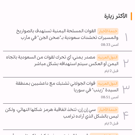
الأكثر زيارة
القوات المسلحة اليمنية تستهدف بالصواريخ
خدمة الأخبار
والمسيرات تحشدات سعودية بـ"صحن الجن" في مأرب
أمس 08:33
مصدر يمني: أي تحرك لقوات من السعودية باتجاه
الدول العربیه
اليمن أو العكس سيتم استهدافه بشكل مباشر
قبل 2 ايام
قوات الجولاني تشتبك مع داعشيين بمنطقة
الدول العربیه
السيدة "زينب" في سوريا
أمس 08:51
سي إن إن: تتخذ اتفاقية هرمز شكلها النهائي، ولكن
خدمة الأخبار
ليس بالشكل الذي أراده ترامب
قبل 3 ايام