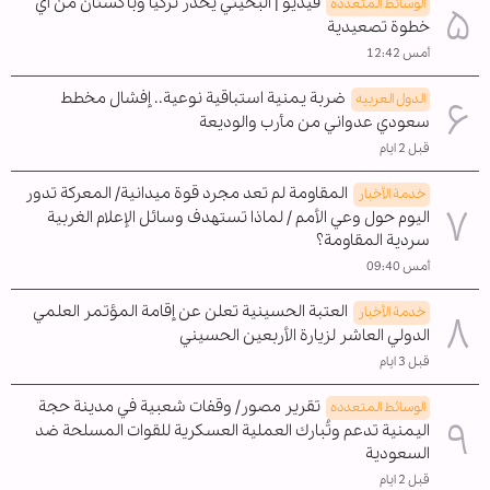
فيديو | البخيتي يحذر تركيا وباكستان من أي
الوسائط المتعدده
خطوة تصعيدية
أمس 12:42
ضربة يمنية استباقية نوعية.. إفشال مخطط
الدول العربیه
سعودي عدواني من مأرب والوديعة
قبل 2 ايام
المقاومة لم تعد مجرد قوة ميدانية/ المعركة تدور
خدمة الأخبار
اليوم حول وعي الأمم / لماذا تستهدف وسائل الإعلام الغربية
سردية المقاومة؟
أمس 09:40
العتبة الحسينية تعلن عن إقامة المؤتمر العلمي
خدمة الأخبار
الدولي العاشر لزيارة الأربعين الحسيني
قبل 3 ايام
تقرير مصور/ وقفات شعبية في مدينة حجة
الوسائط المتعدده
اليمنية تدعم وتُبارك العملية العسكرية للقوات المسلحة ضد
السعودية
قبل 2 ايام