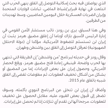
الذي يواصلان فيه بحث إمكانية التوصل إلى اتفاق ينهي الحرب التي
اندلعت في نهاية فبراير/شباط الماضي، تبادلت الولايات المتحدة
وإيران الضربات العسكرية خلال اليومين الماضيين، وسط تهديدات
من الطرفين.
وفي هذا السياق، يرى بن رودز، نائب مستشار الأمن القومي في
إدارة الرئيس الأسبق باراك أوباما أن إغلاق مضيق هرمز يثبت أن
إيران لن تستسلم للضغوط الأمريكية، مؤكدا أن (دولة الاحتلال
الصهيونية) تعرقل التوصل إلى اتفاق بين واشنطن وطهران.
وقال رودز في حديثه لبرنامج "من واشنطن" إن الطريقة التي تنتهي
بها الحرب واضحة، فينبغي إعادة فتح مضيق هرمز، ورفع الحصار
الأمريكي، وحصول إيران على بعض الإيرادات، إما من المضيق أو
بشكل من أشكال تخفيف العقوبات، ثم مفاوضات تفضي إلى اتفاق
شبيه باتفاق عام 2015.
وأضاف أن إيران لن تتخلى عن البرنامج النووي بأكمله، وسوف
تضطر إلى قبول بعض القيود عليه، مقابل الحصول على تخفيف
للعقوبات، مرجحا أنها لن تقدم أي تنازلات إذا لم تحصل على إيرادات.