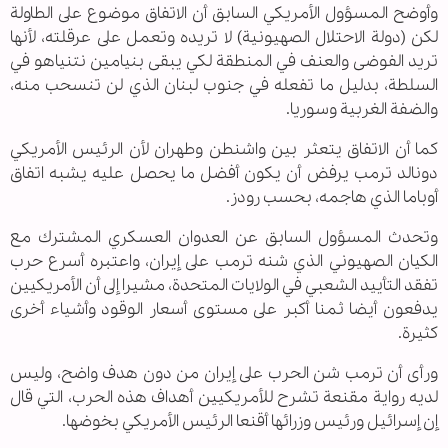
وأوضح المسؤول الأمريكي السابق أن الاتفاق موضوع على الطاولة
لكن (دولة الاحتلال الصهيونية) لا تريده وتعمل على عرقلته، لأنها
تريد الفوضى والعنف في المنطقة لكي يبقى بنيامين نتنياهو في
السلطة، بدليل ما تفعله في جنوب لبنان الذي لن تنسحب منه،
والضفة الغربية وسوريا.
كما أن الاتفاق يتعثر بين واشنطن وطهران لأن الرئيس الأمريكي
دونالد ترمب يرفض أن يكون أفضل ما يحصل عليه يشبه اتفاق
أوباما الذي هاجمه، بحسب رودز.
وتحدث المسؤول السابق عن العدوان العسكري المشترك مع
الكيان الصهيوني الذي شنه ترمب على إيران، واعتبره أسرع حرب
تفقد التأييد الشعبي في الولايات المتحدة، مشيرا إلى أن الأمريكيين
يدفعون أيضا ثمنا أكبر على مستوى أسعار الوقود وأشياء أخرى
كثيرة.
ورأى أن ترمب شن الحرب على إيران من دون هدف واضح، وليس
لديه رواية مقنعة تشرح للأمريكيين أهداف هذه الحرب، التي قال
إن إسرائيل ورئيس وزرائها أقنعا الرئيس الأمريكي بخوضها.