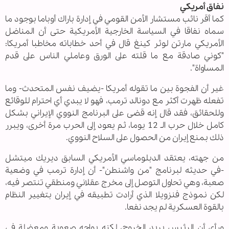
نفاق أمريكي
كما أقر نائب مستشار الأمن القومي في إدارة باراك أوباما بوجود ما
سماه نفاقا في السياسة الخارجية الأمريكية حتى أن المناضل
الأمريكي مارتن لوثر كينغ قال في أحد خطاباته مخاطبا أمريكا:
"كوني صادقة مع ما قلته على الورق وعاملي الناس على قدم
المساواة".
غير أن الفجوة بين ما تقوله أمريكا -يضيف نفس المتحدث- وما
تفعله ظهرت أكثر مع دونالد ترمب، فهو لا يبدي أي احترام للوقائع
وللحقائق، فقد قال إنه قضى على البرنامج النووي الإيراني بشكل
كامل خلال حرب الـ 12 يوما، ثم يعود إلى الحرب مرة أخرى، ويبرر
ذلك بمنع إيران من الحصول على السلاح النووي.
من جهته، يعتقد الدبلوماسي الأمريكي السابق ديريك ميتشل
-في حديثه لبرنامج "من واشنطن"- أن إدارة ترمب في وضعية
صعبة، وهي تحاول التوصل إلى مخرج عقلاني ومنطقي تنتصر فيه،
لكن نموذج فنزويلا الذي أرادت تطبيقه في إيران بتغيير النظام
بالقوة العسكرية لم يجد نفعا.
ورأى أن الرئيس يريد الخروج، لكنه يواجه صعوبة ومعضلة في